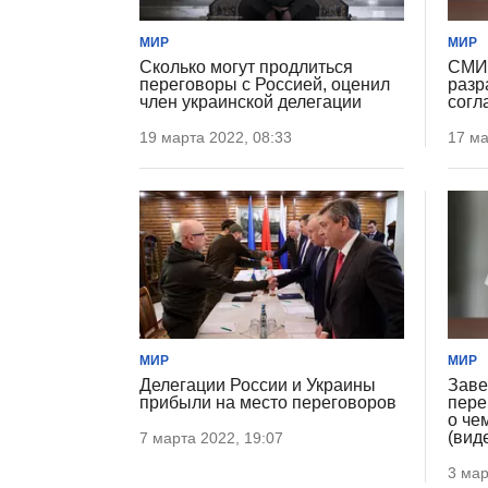
МИР
МИР
Сколько могут продлиться
СМИ:
переговоры с Россией, оценил
разр
член украинской делегации
согл
19 марта 2022, 08:33
17 ма
МИР
МИР
Делегации России и Украины
Заве
прибыли на место переговоров
пере
о че
(вид
7 марта 2022, 19:07
3 мар