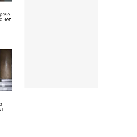
трече
с нет
о
ал