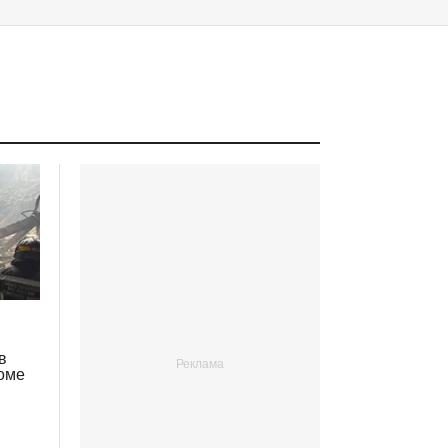
в
коме