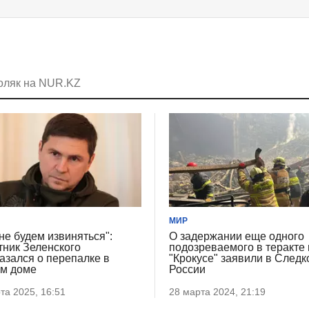
оляк на NUR.KZ
МИР
не будем извиняться":
О задержании еще одного
тник Зеленского
подозреваемого в теракте 
азался о перепалке в
"Крокусе" заявили в След
м доме
России
та 2025, 16:51
28 марта 2024, 21:19