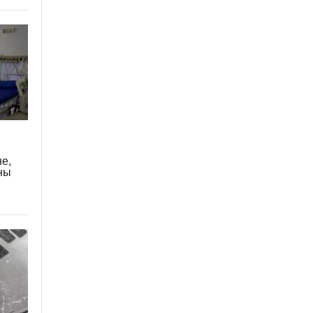
не,
ны