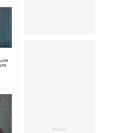
рыли
аля