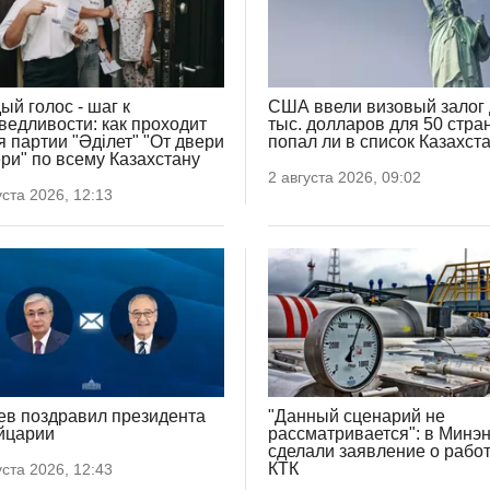
ый голос - шаг к
США ввели визовый залог 
ведливости: как проходит
тыс. долларов для 50 стран
я партии "Әділет" "От двери
попал ли в список Казахст
ери" по всему Казахстану
2 августа 2026, 09:02
уста 2026, 12:13
ев поздравил президента
"Данный сценарий не
йцарии
рассматривается": в Минэ
сделали заявление о рабо
КТК
уста 2026, 12:43