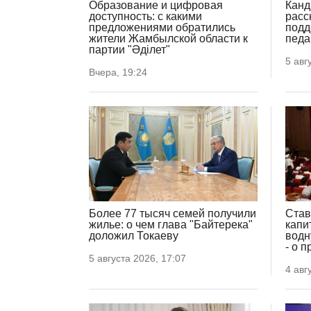
Образование и цифровая
Канд
доступность: с какими
расс
предложениями обратились
подд
жители Жамбылской области к
педа
партии "Әділет"
5 авг
Вчера, 19:24
Более 77 тысяч семей получили
Став
жилье: о чем глава "Байтерека"
капи
доложил Токаеву
водн
- о 
5 августа 2026, 17:07
4 авг