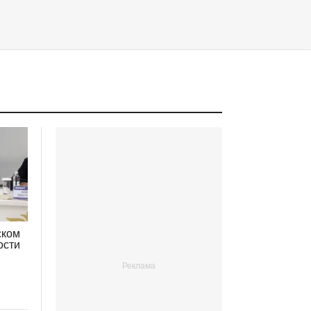
ском
ости