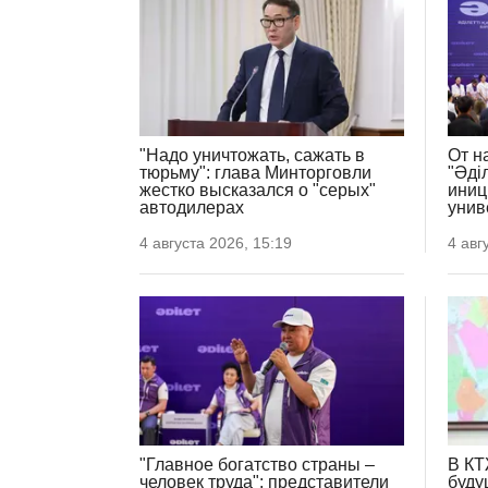
"Надо уничтожать, сажать в
От н
тюрьму": глава Минторговли
"Әді
жестко высказался о "серых"
иниц
автодилерах
унив
4 августа 2026, 15:19
4 авг
"Главное богатство страны –
В КТ
человек труда": представители
буду