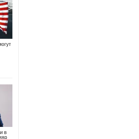
могут
и в
ияр