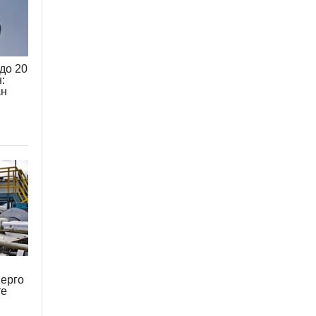
до 20
:
ан
нерго
те