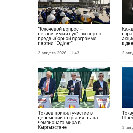
"Ключевой вопрос –
Кажд
независимый суд": эксперт о
спра
предвыборной программе
акци
партии "Әділет"
к дв
3 августа 2026, 11:43
2 авг
Токаев принял участие в
Тока
церемонии открытия этапа
Шве
чемпионата мира в
Кыргызстане
1 авг