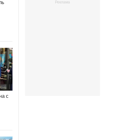
ль
на с