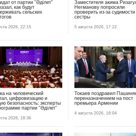
идат от партии "Әділет"
Заместителя акима Ризагу
казал, как будут
Негманову попросили
ерживать сельских
проверить из-за судимости
гогов
сестры
уста 2026, 22:15
5 августа 2026, 17:22
ка на человеческий
Токаев поздравил Пашиня
тал, цифровизацию и
переназначением на пост
ую безопасность: эксперты
премьера Армении
программе партии "Әділет"
4 августа 2026, 18:04
уста 2026, 18:36