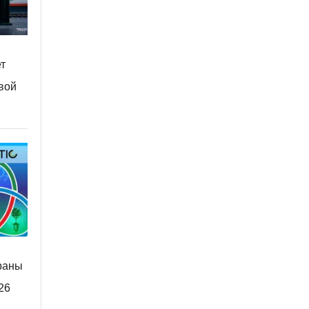
ет
вой
раны
26