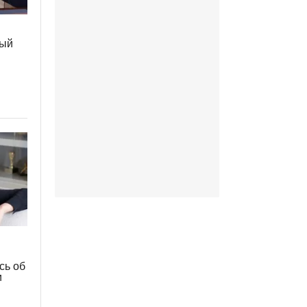
ный
сь об
и