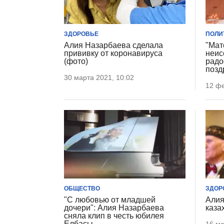
ЗДОРОВЬЕ
ПОЛИ
Алия Назарбаева сделала
"Мат
прививку от коронавируса
неис
(фото)
радо
позд
30 марта 2021, 10:02
12 фе
ОБЩЕСТВО
ЗДОР
"С любовью от младшей
Алия
дочери": Алия Назарбаева
каза
сняла клип в честь юбилея
Елбасы
16 ма