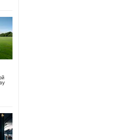
ой
ву