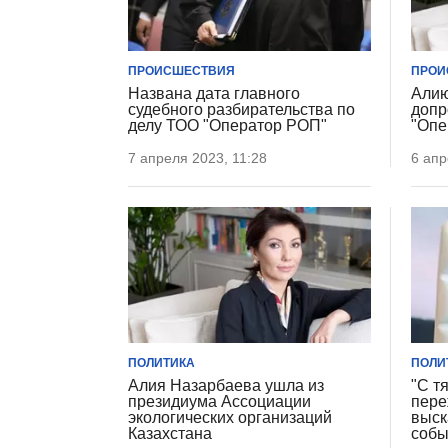
ПРОИСШЕСТВИЯ
ПРОИ
Названа дата главного
Алию
судебного разбирательства по
допр
делу ТОО "Оператор РОП"
"Опе
7 апреля 2023, 11:28
6 апр
ПОЛИТИКА
ПОЛИ
Алия Назарбаева ушла из
"С т
президиума Ассоциации
пере
экологических организаций
выск
Казахстана
собы