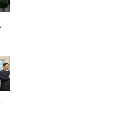
у
ась