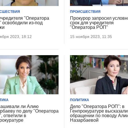
СШЕСТВИЯ
ПРОИСШЕСТВИЯ
учредителя "Оператора
Прокурор запросил услов
 освободили из-под
срок для учредителя
жи
"Оператора РОП"
ября 2023, 18:12
15 ноября 2023, 11:35
ТИКА
ПОЛИТИКА
ашивали ли Алию
Дело "Оператора РОП": в
рбаеву по делу "Оператора
Генпрокуратуре высказали
, ответили в
обращении по поводу Али
рокуратуре
Назарбаевой