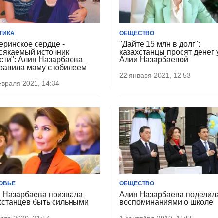
ТИКА
ОБЩЕСТВО
еринское сердце -
"Дайте 15 млн в долг":
сякаемый источник
казахстанцы просят денег 
сти": Алия Назарбаева
Алии Назарбаевой
равила маму с юбилеем
22 января 2021, 12:53
враля 2021, 14:34
ОВЬЕ
ОБЩЕСТВО
 Назарбаева призвала
Алия Назарбаева поделил
хстанцев быть сильными
воспоминаниями о школе
рта 2020, 21:54
1 сентября 2019, 15:55