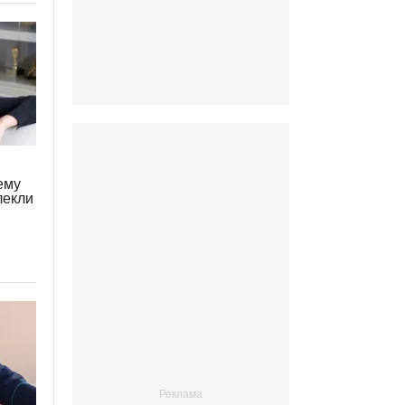
ему
лекли