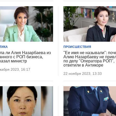
ТИКА
ПРОИСШЕСТВИЯ
а ли Алия Назарбаева из
"Ее имя не называли": поч
анного с РОП бизнеса,
Алию Назарбаеву не прив
казал министр
по делу "Оператора РОП",
ответили в Антикоре
кабря 2023, 16:17
22 ноября 2023, 13:33