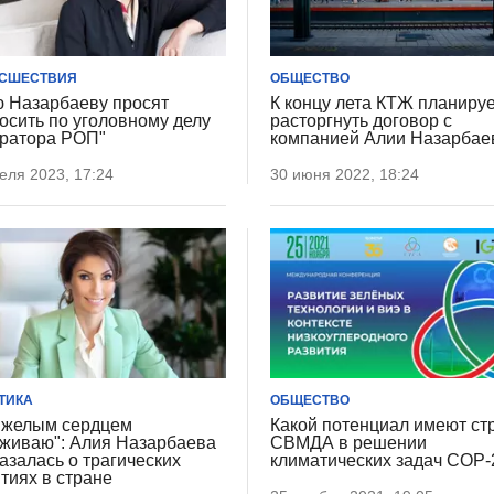
СШЕСТВИЯ
ОБЩЕСТВО
 Назарбаеву просят
К концу лета КТЖ планиру
осить по уголовному делу
расторгнуть договор с
ратора РОП"
компанией Алии Назарбае
еля 2023, 17:24
30 июня 2022, 18:24
ТИКА
ОБЩЕСТВО
яжелым сердцем
Какой потенциал имеют ст
живаю": Алия Назарбаева
СВМДА в решении
азалась о трагических
климатических задач СОР-
тиях в стране