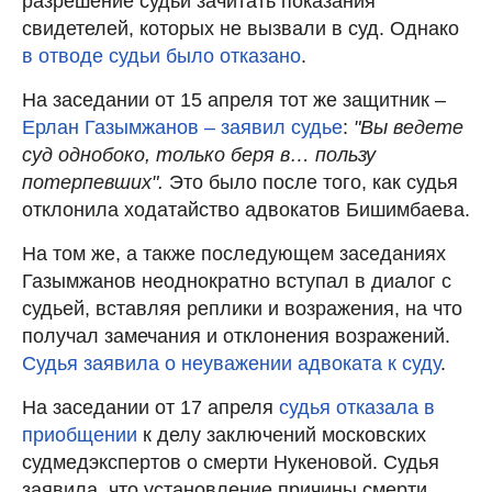
разрешение судьи зачитать показания
свидетелей, которых не вызвали в суд. Однако
в отводе судьи было отказано
.
На заседании от 15 апреля тот же защитник –
Ерлан Газымжанов – заявил судье
:
"Вы ведете
суд однобоко, только беря в… пользу
потерпевших".
Это было после того, как судья
отклонила ходатайство адвокатов Бишимбаева.
На том же, а также последующем заседаниях
Газымжанов неоднократно вступал в диалог с
судьей, вставляя реплики и возражения, на что
получал замечания и отклонения возражений.
Судья заявила о неуважении адвоката к суду
.
На заседании от 17 апреля
судья отказала в
приобщении
к делу заключений московских
судмедэкспертов о смерти Нукеновой. Судья
заявила, что установление причины смерти