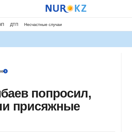
ЧП
ДТП
Несчастные случаи
ко
баев попросил,
ли присяжные