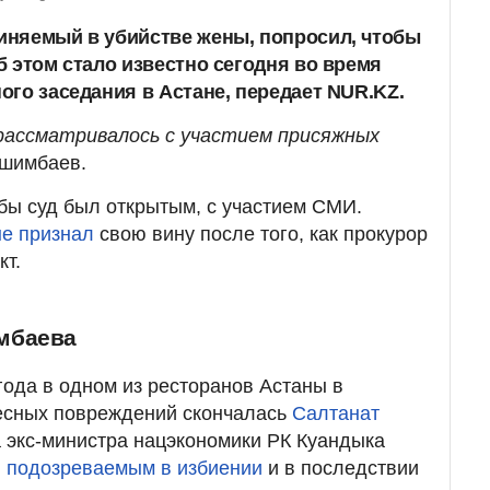
иняемый в убийстве жены, попросил, чтобы
б этом стало известно сегодня во время
ого заседания в Астане, передает NUR.KZ.
 рассматривалось с участием присяжных
ишимбаев.
обы суд был открытым, с участием СМИ.
не признал
свою вину после того, как прокурор
кт.
мбаева
года в одном из ресторанов Астаны в
лесных повреждений скончалась
Салтанат
а экс-министра нацэкономики РК Куандыка
л
подозреваемым в избиении
и в последствии