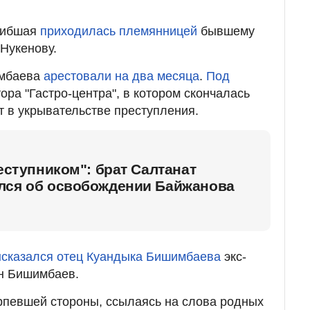
огибшая
приходилась племянницей
бывшему
Нукенову.
мбаева
арестовали на два месяца
.
Под
ора "Гастро-центра", в котором скончалась
 в укрывательстве преступления.
реступником": брат Салтанат
лся об освобождении Байжанова
ысказался отец Куандыка Бишимбаева
экс-
н Бишимбаев.
рпевшей стороны, ссылаясь на слова родных