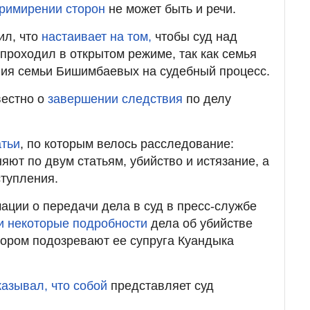
примирении сторон
не может быть и речи.
ил, что
настаивает на том,
чтобы суд над
роходил в открытом режиме, так как семья
ния семьи Бишимбаевых на судебный процесс.
вестно о
завершении следствия
по делу
атьи
, по которым велось расследование:
яют по двум статьям, убийство и истязание, а
ступления.
ции о передачи дела в суд в пресс-службе
и некоторые подробности
дела об убийстве
тором подозревают ее супруга Куандыка
казывал, что собой
представляет суд