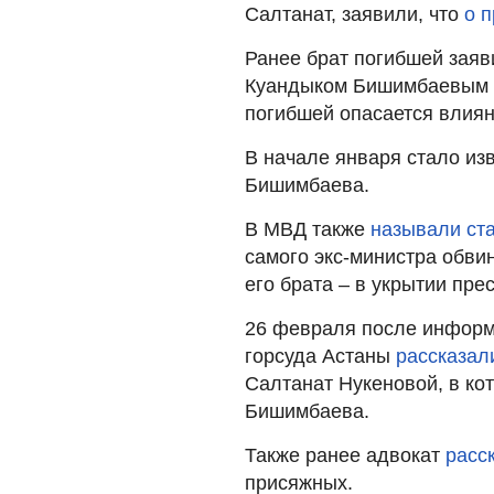
Салтанат, заявили, что
о 
Ранее брат погибшей заяв
Куандыком Бишимбаевым п
погибшей опасается влия
В начале января стало из
Бишимбаева.
В МВД также
называли ст
самого экс-министра обвин
его брата – в укрытии пре
26 февраля после информа
горсуда Астаны
рассказал
Салтанат Нукеновой, в ко
Бишимбаева.
Также ранее адвокат
расс
присяжных.