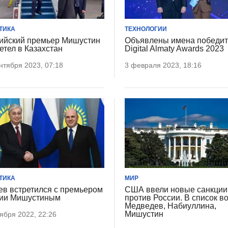
ТИКА
ТЕХНОЛОГИИ
ийский премьер Мишустин
Объявлены имена победи
етел в Казахстан
Digital Almaty Awards 2023
нтября 2023, 07:18
3 февраля 2023, 18:16
ТИКА
МИР
ев встретился с премьером
США ввели новые санкции
ии Мишустиным
против России. В список в
Медведев, Набиуллина,
Мишустин
ября 2022, 22:26