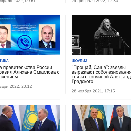
враля 2022, 00:51
24 февраля 2022, 17:33
ТИКА
ШОУБИЗ
а правительства России
"Прощай, Саша": звезды
равил Алихана Смаилова с
выражают соболезнования
ачением
связи с кончиной Алексан
Градского
варя 2022, 20:12
28 ноября 2021, 17:15