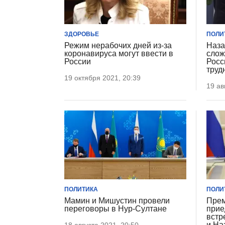
ЗДОРОВЬЕ
ПОЛИ
Режим нерабочих дней из-за
Наза
коронавируса могут ввести в
слож
России
Росс
труд
19 октября 2021, 20:39
19 ав
ПОЛИТИКА
ПОЛИ
Мамин и Мишустин провели
Прем
переговоры в Нур-Султане
прие
встр
и На
18 августа 2021, 20:50