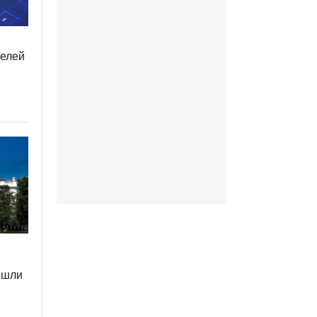
телей
ошли