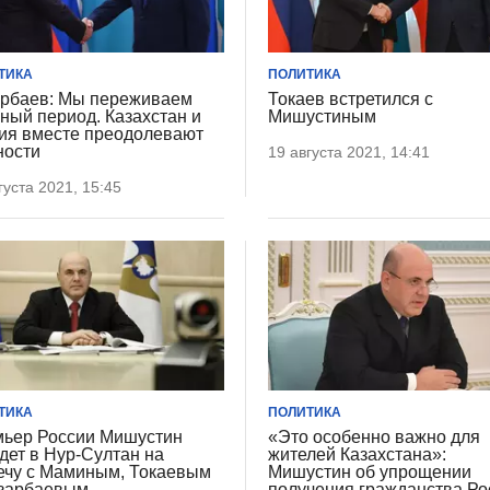
ТИКА
ПОЛИТИКА
рбаев: Мы переживаем
Токаев встретился с
ный период. Казахстан и
Мишустиным
ия вместе преодолевают
ности
19 августа 2021, 14:41
густа 2021, 15:45
ТИКА
ПОЛИТИКА
ьер России Мишустин
«Это особенно важно для
дет в Нур-Султан на
жителей Казахстана»:
ечу с Маминым, Токаевым
Мишустин об упрощении
зарбаевым
получения гражданства Ро