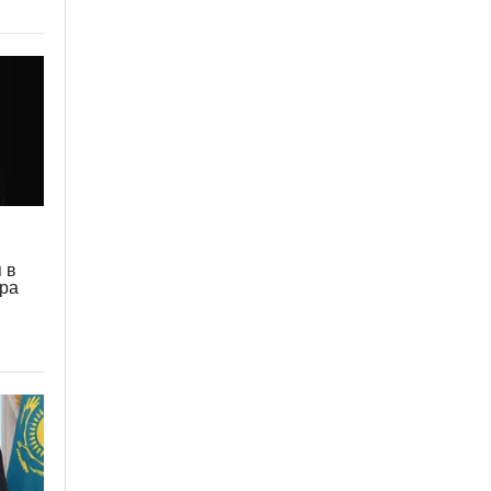
 в
дра