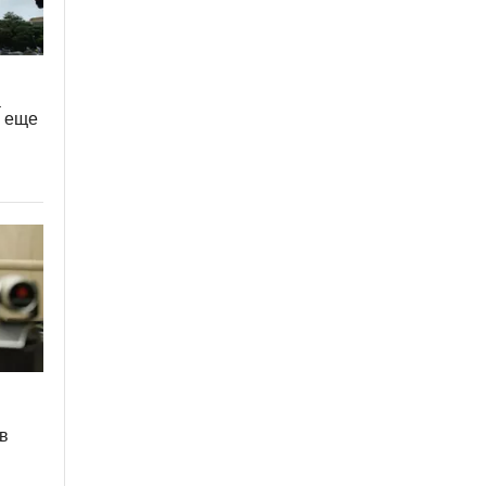
а
и еще
в