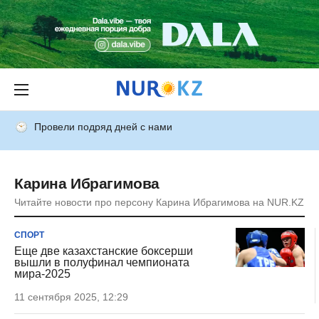
Провели подряд дней с нами
Карина Ибрагимова
Читайте новости про персону Карина Ибрагимова на NUR.KZ
СПОРТ
Еще две казахстанские боксерши
вышли в полуфинал чемпионата
мира-2025
11 сентября 2025, 12:29