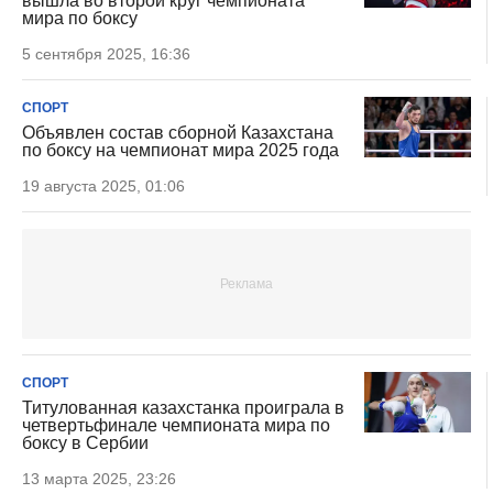
вышла во второй круг чемпионата
мира по боксу
5 сентября 2025, 16:36
СПОРТ
Объявлен состав сборной Казахстана
по боксу на чемпионат мира 2025 года
19 августа 2025, 01:06
СПОРТ
Титулованная казахстанка проиграла в
четвертьфинале чемпионата мира по
боксу в Сербии
13 марта 2025, 23:26