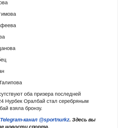
ова
гимова
афеева
ва
данова
бец
ан
Талипова
исутствуют оба призера последней
4 Нурбек Оралбай стал серебряным
ай взяла бронзу.
ш
Telegram-канал @sportnurkz
. Здесь вы
ие новости спорта.