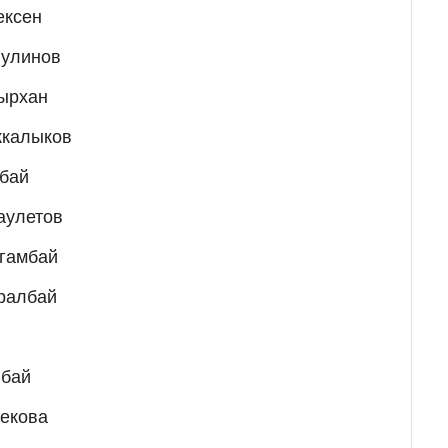
ексен
нулинов
бырхан
ккалыков
лбай
аулетов
огамбай
ралбай
йбай
бекова