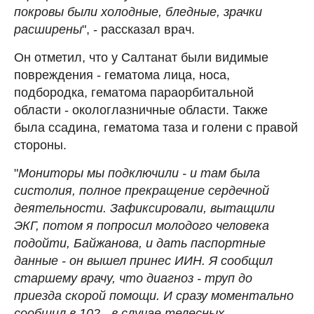
покровы были холодные, бледные, зрачки
расширены
", - рассказал врач.
Он отметил, что у Салтанат были видимые
повреждения - гематома лица, носа,
подбородка, гематома параорбитальной
области - окологлазничные области. Также
была ссадина, гематома таза и голени с правой
стороны.
"
Мониторы мы подключили - и там была
систолия, полное прекращение сердечной
деятельности. Зафиксировали, вытащили
ЭКГ, потом я попросил молодого человека
подойти, Байжанова, и дать паспортные
данные - он вышел принес ИИН. Я сообщил
старшему врачу, что диагноз - труп до
приезда скорой помощи. И сразу моментально
сообщил в 102 - в случае телесных