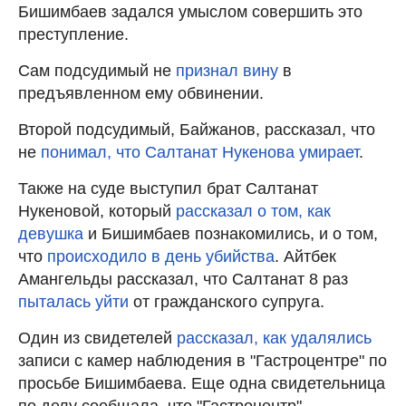
Бишимбаев задался умыслом совершить это
преступление.
Сам подсудимый не
признал вину
в
предъявленном ему обвинении.
Второй подсудимый, Байжанов, рассказал, что
не
понимал, что Салтанат Нукенова умирает
.
Также на суде выступил брат Салтанат
Нукеновой, который
рассказал о том, как
девушка
и Бишимбаев познакомились, и о том,
что
происходило в день убийства
. Айтбек
Амангельды рассказал, что Салтанат 8 раз
пыталась уйти
от гражданского супруга.
Один из свидетелей
рассказал, как удалялись
записи с камер наблюдения в "Гастроцентре" по
просьбе Бишимбаева. Еще одна свидетельница
по делу сообщала, что "Гастроцентр"