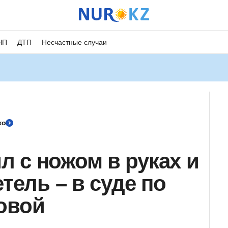
ЧП
ДТП
Несчастные случаи
ко
 с ножом в руках и
етель – в суде по
овой