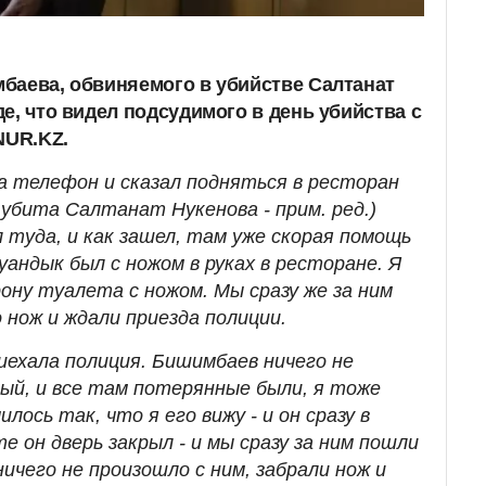
баева, обвиняемого в убийстве Салтанат
е, что видел подсудимого в день убийства с
NUR.KZ.
на телефон и сказал подняться в ресторан
 убита Салтанат Нукенова - прим. ред.)
л туда, и как зашел, там уже скорая помощь
уандык был с ножом в руках в ресторане. Я
рону туалета с ножом. Мы сразу же за ним
 нож и ждали приезда полиции.
иехала полиция. Бишимбаев ничего не
ный, и все там потерянные были, я тоже
илось так, что я его вижу - и он сразу в
 он дверь закрыл - и мы сразу за ним пошли
ичего не произошло с ним, забрали нож и