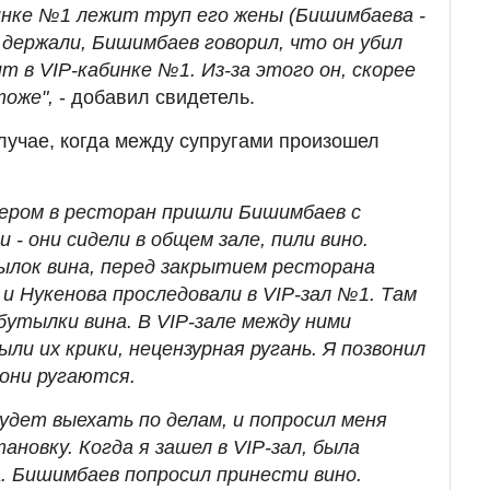
бинке №1 лежит труп его жены (Бишимбаева -
о держали, Бишимбаев говорил, что он убил
ит в VIP-кабинке №1. Из-за этого он, скорее
тоже",
- добавил свидетель.
случае, когда между супругами произошел
чером в ресторан пришли Бишимбаев с
и - они сидели в общем зале, пили вино.
ылок вина, перед закрытием ресторана
и Нукенова проследовали в VIP-зал №1. Там
бутылки вина. В VIP-зале между ними
ыли их крики, нецензурная ругань. Я позвонил
 они ругаются.
будет выехать по делам, и попросил меня
новку. Когда я зашел в VIP-зал, была
а. Бишимбаев попросил принести вино.