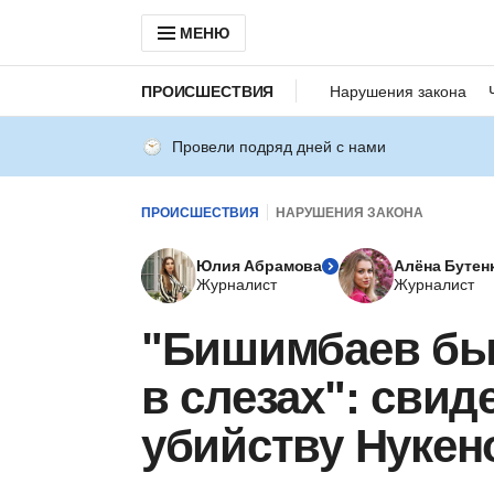
МЕНЮ
ПРОИСШЕСТВИЯ
Нарушения закона
Провели подряд дней с нами
ПРОИСШЕСТВИЯ
НАРУШЕНИЯ ЗАКОНА
Юлия Абрамова
Алёна Бутен
Журналист
Журналист
"Бишимбаев был
в слезах": свид
убийству Нукен