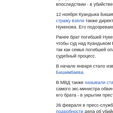
впоследствии - в убийстве
12 ноября Куандыка Биши
стражу взяли
также директ
Нукенова. Его подозреваю
Ранее брат погибшей Нуке
чтобы суд над Куандыком
так как семья погибшей о
судебный процесс.
В начале января стало из
Бишимбаева.
В МВД также
называли ст
самого экс-министра обвин
его брата - в укрытии пре
26 февраля в пресс-служ
подробности
дела об убий