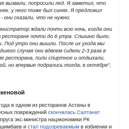
ня вызвали, попросили лед. Я заметил, что
иняк, у него тоже был синяк. Я предложил
- они сказали, что не нужно.
инистратор ждали почти всю ночь, когда они
в ресторане почти до 6 утра. Слышно было,
ли. Под утро они вышли. После их ухода мы
шего случая они вдвоем сидели 2-3 раза в
ле ресторана, пили спиртное и отдыхали,
ой, но впервые подрались тогда, в октябре",
укеновой
года в одном из ресторанов Астаны в
лесных повреждений
скончалась Салтанат
упруга экс-министра нацэкономики РК
ишимбаев и
стал подозреваемым
в избиении и