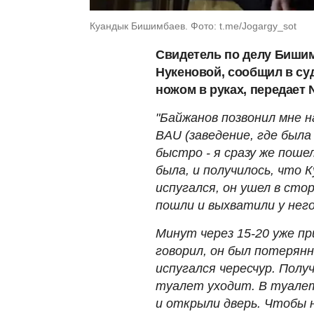
Куандык Бишимбаев. Фото: t.me/Jogargy_sot
Свидетель по делу Бишим
Нукеновой, сообщил в суд
ножом в руках, передает 
"Байжанов позвонил мне 
BAU (заведение, где была
быстро - я сразу же поше
была, и получилось, что К
испугался, он ушел в сто
пошли и выхватили у него
Минут через 15-20 уже пр
говорил, он был потерян
испугался чересчур. Получ
туалет уходит. В туалете
и открыли дверь. Чтобы н