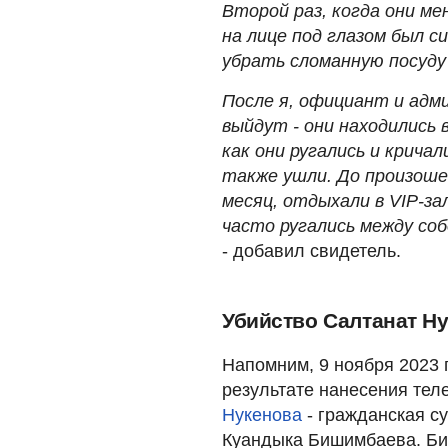
Второй раз, когда они ме
на лице под глазом был с
убрать сломанную посуду 
После я, официант и адм
выйдут - они находились 
как они ругались и крича
также ушли. До произошед
месяц, отдыхали в VIP-за
часто ругались между соб
- добавил свидетель.
Убийство Салтанат Н
Напомним, 9 ноября 2023 
результате нанесения те
Нукенова
- гражданская с
Куандыка Бишимбаева. Б