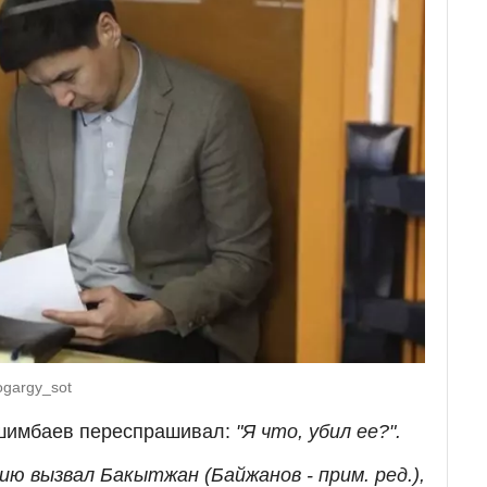
ogargy_sot
ишимбаев переспрашивал:
"Я что, убил ее?".
цию вызвал Бакытжан (Байжанов - прим. ред.),