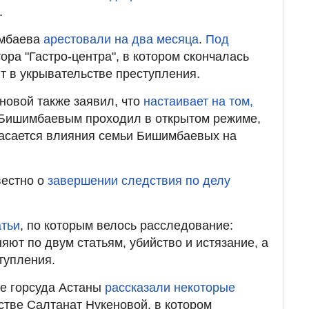
.
мбаева
арестовали на два месяца
.
Под
ора "Гастро-центра", в котором скончалась
т в укрывательстве преступления.
новой также заявил, что
настаивает на том,
 Бишимбаевым проходил в открытом режиме,
пасается влияния семьи Бишимбаевых на
вестно о
завершении следствия по делу
атьи
, по которым велось расследование:
яют по двум статьям, убийство и истязание, а
ступления.
бе горсуда Астаны
рассказали некоторые
стве Салтанат Нукеновой, в котором