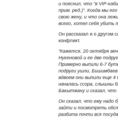
и пояснил, что "в VIP-ка
прим. ред.)". Когда мы ег
свою жену, и что она леж
всего, хотел себя убить 
Он рассказал и о другом 
конфликт.
"Кажется, 20 октября ве
Нукеновой и ее две подруг
Примерно выпили 6-7 бут
подруги ушли, Бишимбаев 
вдвоем они выпили еще 4 
началась ссора, слышны б
Бакытжану и сказал, что
Он сказал, что ему надо 
зайти и посмотреть обста
разбита почти вся посуд