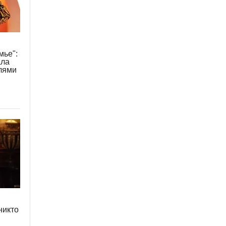
мье":
ала
лями
никто