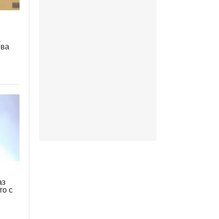
а
ева
аз
то с