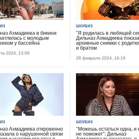
ИЗ
ШОУБИЗ
наз Ахмадиева в бикини
"Я родилась в любящей се
чатлелась с молодым
Дильназ Ахмадиева показ
веком у бассейна
архивные снимки с родите
и братом
та 2024, 13:09
28 февраля 2024, 16:19
ИЗ
ШОУБИЗ
наз Ахмадиева откровенно
"Можешь остаться одна, и 
казала о нарушенной связи
не поможет": Дильназ
ном и участии его отца в
Ахмадиева высказалась о