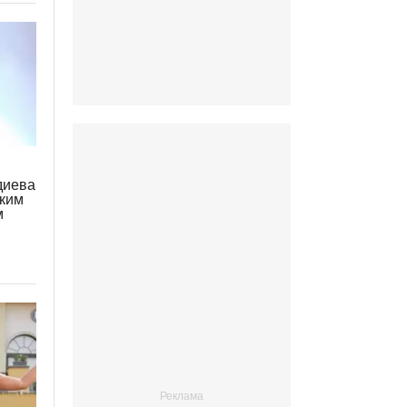
диева
ским
м