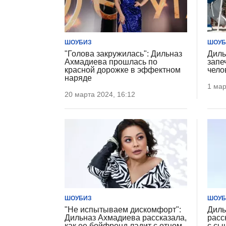
ШОУБИЗ
ШОУБ
"Голова закружилась": Дильназ
Диль
Ахмадиева прошлась по
запе
красной дорожке в эффектном
чело
наряде
1 мар
20 марта 2024, 16:12
ШОУБИЗ
ШОУБ
"Не испытываем дискомфорт":
Диль
Дильназ Ахмадиева рассказала,
расс
как ее бойфренд ладит с отцом
с сы