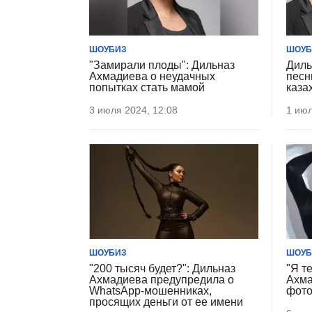
ШОУБИЗ
ШОУБ
"Замирали плоды": Дильназ
Диль
Ахмадиева о неудачных
песн
попытках стать мамой
каза
3 июля 2024, 12:08
1 июл
ШОУБИЗ
ШОУБ
"200 тысяч будет?": Дильназ
"Я т
Ахмадиева предупредила о
Ахма
WhatsApp-мошенниках,
фото
просящих деньги от ее имени