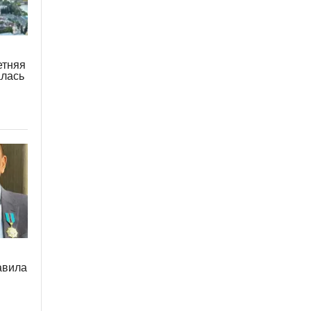
етняя
алась
авила