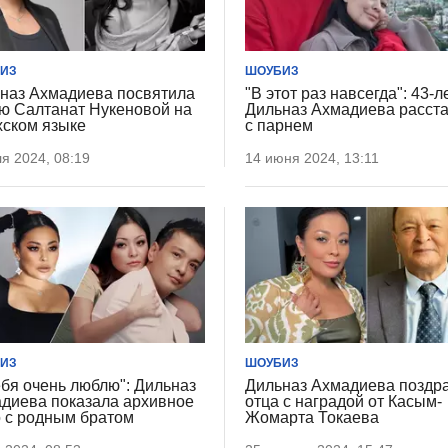
ИЗ
ШОУБИЗ
наз Ахмадиева посвятила
"В этот раз навсегда": 43-л
ю Салтанат Нукеновой на
Дильназ Ахмадиева расст
хском языке
с парнем
я 2024, 08:19
14 июня 2024, 13:11
ИЗ
ШОУБИЗ
ебя очень люблю": Дильназ
Дильназ Ахмадиева поздр
диева показала архивное
отца с наградой от Касым-
 с родным братом
Жомарта Токаева