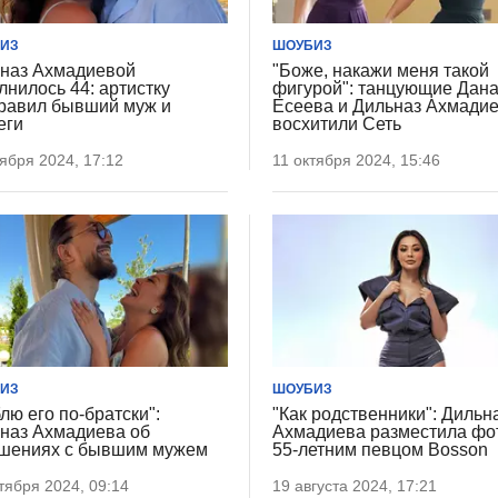
ИЗ
ШОУБИЗ
наз Ахмадиевой
"Боже, накажи меня такой
лнилось 44: артистку
фигурой": танцующие Дан
равил бывший муж и
Есеева и Дильназ Ахмади
еги
восхитили Сеть
ября 2024, 17:12
11 октября 2024, 15:46
ИЗ
ШОУБИЗ
лю его по-братски":
"Как родственники": Дильн
наз Ахмадиева об
Ахмадиева разместила фо
шениях с бывшим мужем
55-летним певцом Bosson
тября 2024, 09:14
19 августа 2024, 17:21