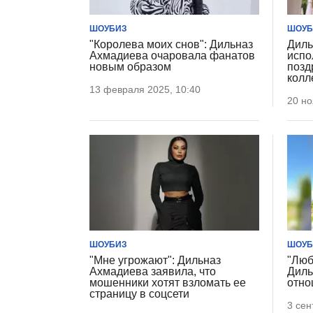
ШОУБИЗ
ШОУБ
"Королева моих снов": Дильназ
Диль
Ахмадиева очаровала фанатов
испо
новым образом
позд
колл
13 февраля 2025, 10:40
20 но
ШОУБИЗ
ШОУБ
"Мне угрожают": Дильназ
"Люб
Ахмадиева заявила, что
Диль
мошенники хотят взломать ее
отно
страницу в соцсети
3 сен