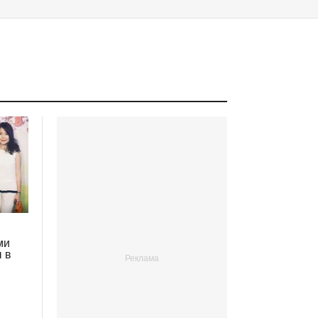
ми
ы в