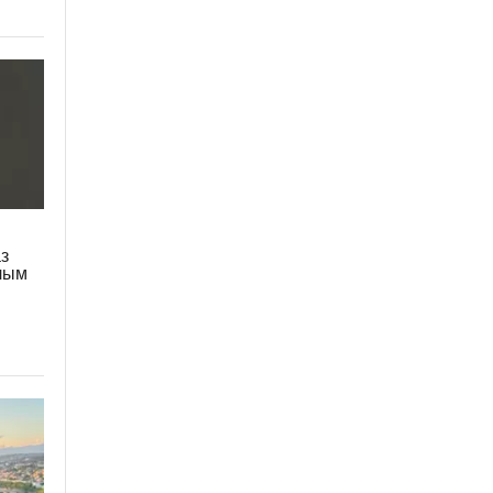
аз
лым