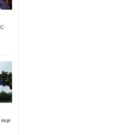
ЕС
а
и еще