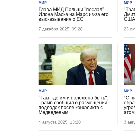
МИР
МИР
Глава МИД Польши "послал"
"Тра
Илона Маска на Марс из-за его
Дмит
высказывания о ЕС
США 
7 декабря 2025, 09:28
23 ок
МИР
МИР
"Там, где им и положено быть":
"С н
Трамп сообщил о размещении
обра
подлодок после конфликта с
угро
Медведевым
атом
4 августа 2025, 13:20
3 авг