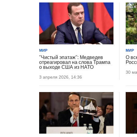
МИР
МИР
"Чистый эпатаж": Медведев
О вс
отреагировал на слова Трампа
Росс
о выходе США из НАТО
30 ма
3 апреля 2026, 14:36