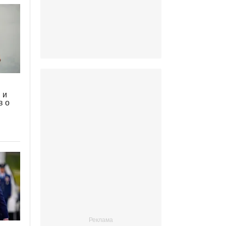
 и
в о