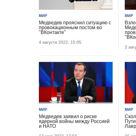
МИР
МИР
Медведев прояснил ситуацию с
Взло
провокационным постом во
Медв
"ВКонтакте"
пров
"ВКо
4 августа 2022, 15:05
2 авг
МИР
МИР
Медведев заявил о риске
Скол
ядерной войны между Россией
Пути
и НАТО
Лавр
12 мая 2022, 17:56
15 ап