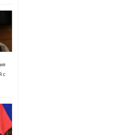
сия
й с