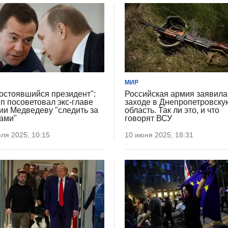
МИР
остоявшийся президент":
Российская армия заявила
п посоветовал экс-главе
заходе в Днепропетровску
ии Медведеву "следить за
область. Так ли это, и что
ами"
говорят ВСУ
ля 2025, 10:15
10 июня 2025, 18:31