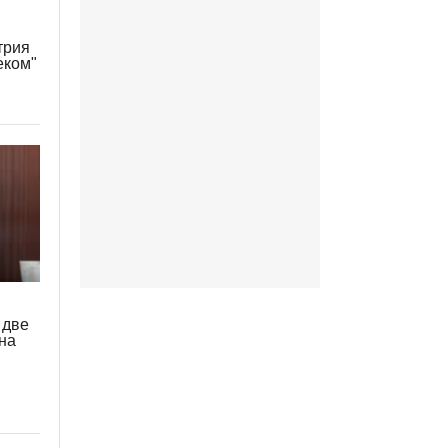
трия
еком"
 две
 на