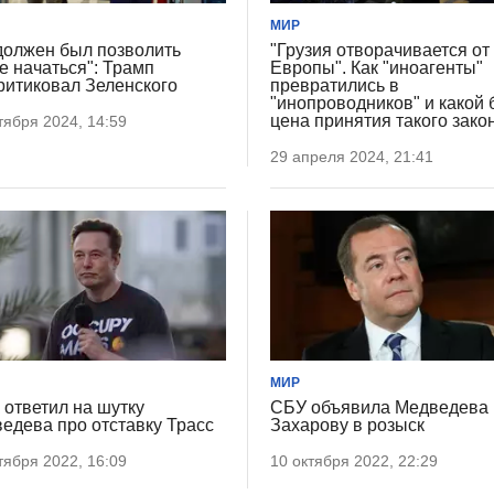
МИР
должен был позволить
"Грузия отворачивается от
е начаться": Трамп
Европы". Как "иноагенты"
ритиковал Зеленского
превратились в
"инопроводников" и какой 
цена принятия такого зако
тября 2024, 14:59
29 апреля 2024, 21:41
МИР
 ответил на шутку
СБУ объявила Медведева 
едева про отставку Трасс
Захарову в розыск
тября 2022, 16:09
10 октября 2022, 22:29