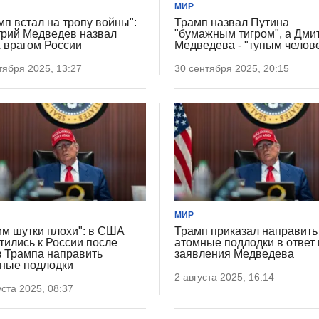
МИР
мп встал на тропу войны":
Трамп назвал Путина
рий Медведев назвал
"бумажным тигром", а Дми
врагом России
Медведева - "тупым челов
тября 2025, 13:27
30 сентября 2025, 20:15
МИР
им шутки плохи": в США
Трамп приказал направить
тились к России после
атомные подлодки в ответ
з Трампа направить
заявления Медведева
ные подлодки
2 августа 2025, 16:14
уста 2025, 08:37