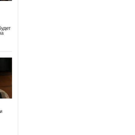
будет
на
и