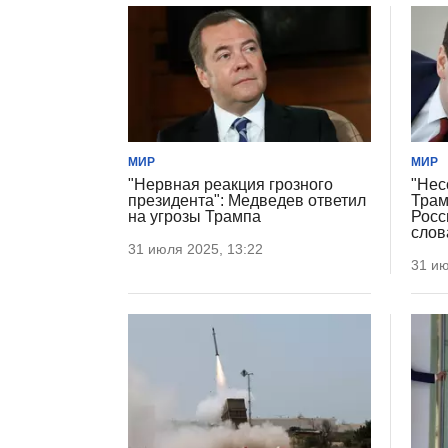
МИР
МИР
"Нервная реакция грозного
"Нес
президента": Медведев ответил
Трам
на угрозы Трампа
Росс
слов
31 июля 2025, 13:22
31 ию