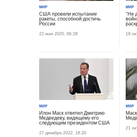
МИР
МИР
США провели испытание
"Не 
ракеты, способной достичь
войн
России
раск
22 мая 2025, 06:28
18 ок
МИР
МИР
Илон Маск ответил Дмитрию
Маск
Медведеву, видящему его
Медв
следующим президентом США
21 ок
27 декабря 2022, 18:20