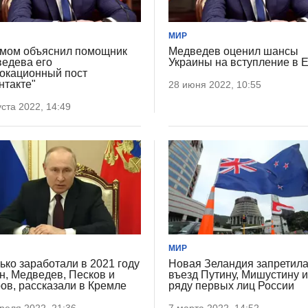
МИР
мом объяснил помощник
Медведев оценил шансы
едева его
Украины на вступление в 
окационный пост
нтакте"
28 июня 2022, 10:55
уста 2022, 14:49
МИР
ько заработали в 2021 году
Новая Зеландия запретил
н, Медведев, Песков и
въезд Путину, Мишустину 
ов, рассказали в Кремле
ряду первых лиц России
реля 2022, 21:36
7 марта 2022, 14:52