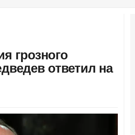
ия грозного
едведев ответил на