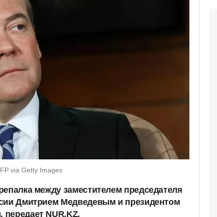
P via Getty Images
репалка между заместителем председателя
ссии Дмитрием Медведевым и президентом
 передает NUR.KZ.