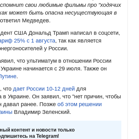
вспомнит свои любимые фильмы про "ходячих
 как может быть опасна несуществующая в
 ответил Медведев.
идент США Дональд Трамп написал в соцсети,
ариф 25% с 1 августа
, так как является
нергоносителей у России.
аявил, что ультиматум в отношении России
Украине начинается с 29 июля. Также он
Путине
.
, что
дает России 10-12 дней
для
в Украине. Он заявил, что "нет причин, чтобы
он давал ранее. Позже
об этом решении
раины
Владимир Зеленский.
ный контент и новости только
одпишитесь на Telegram!