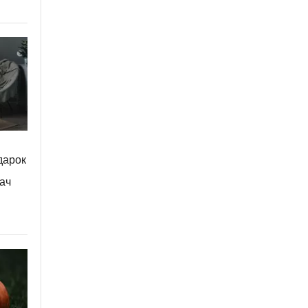
дарок
ач