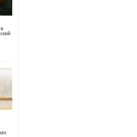
 в
нский
рач