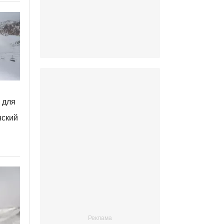
 для
нский