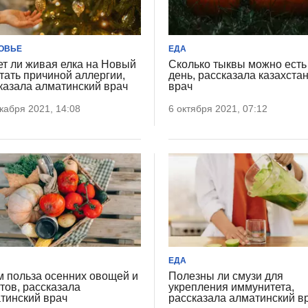
ОВЬЕ
ЕДА
т ли живая елка на Новый
Сколько тыквы можно есть
стать причиной аллергии,
день, рассказала казахста
казала алматинский врач
врач
кабря 2021, 14:08
6 октября 2021, 07:12
ЕДА
м польза осенних овощей и
Полезны ли смузи для
тов, рассказала
укрепления иммунитета,
тинский врач
рассказала алматинский в