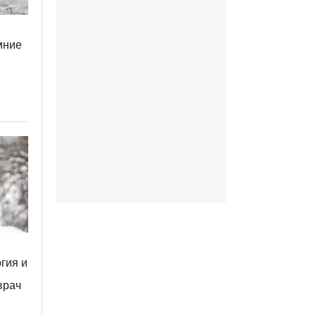
мние
гия и
врач