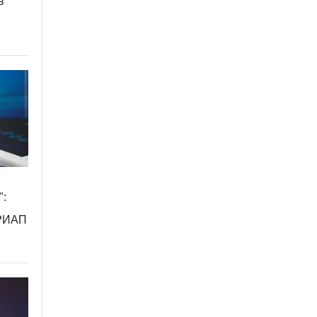
в
":
ЦРИАП