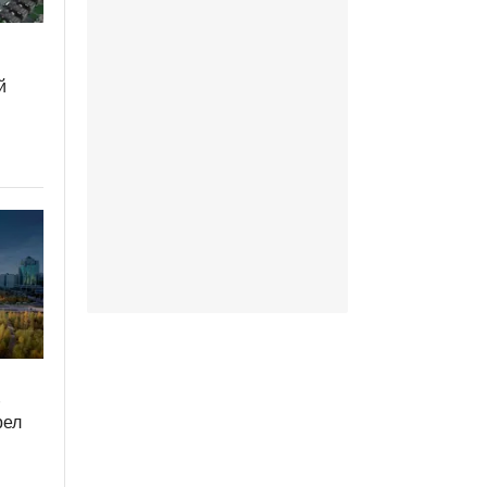
й
r
рел