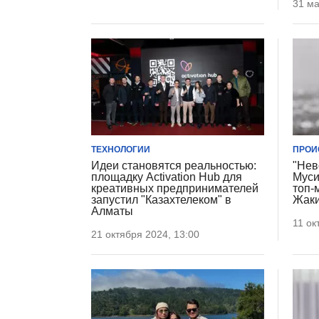
31 ма
ТЕХНОЛОГИИ
ПРОИ
Идеи становятся реальностью:
"Нев
площадку Activation Hub для
Муси
креативных предпринимателей
топ-
запустил "Казахтелеком" в
Жак
Алматы
11 ок
21 октября 2024, 13:00