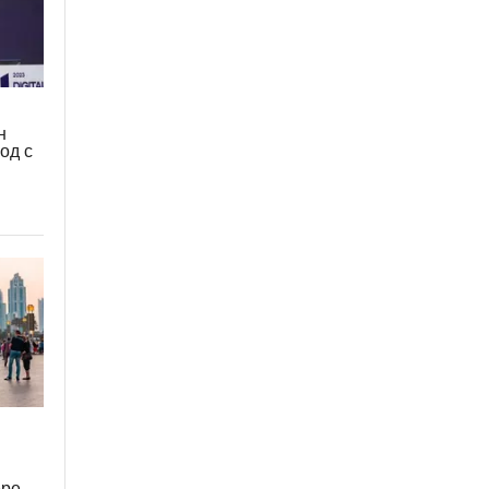
н
од с
ере