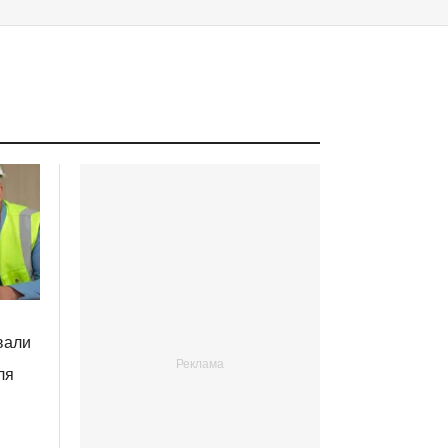
вали
ля