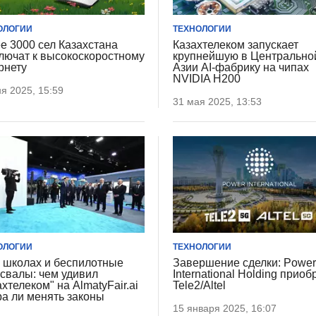
ОЛОГИИ
ТЕХНОЛОГИИ
е 3000 сел Казахстана
Казахтелеком запускает
лючат к высокоскоростному
крупнейшую в Центрально
рнету
Азии AI-фабрику на чипах
NVIDIA H200
я 2025, 15:59
31 мая 2025, 13:53
ОЛОГИИ
ТЕХНОЛОГИИ
 школах и беспилотные
Завершение сделки: Powe
свалы: чем удивил
International Holding приоб
ахтелеком" на AlmatyFair.ai
Tele2/Altel
ра ли менять законы
15 января 2025, 16:07