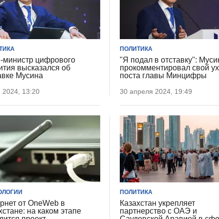
ТИКА
ПОЛИТИКА
-министр цифрового
"Я подал в отставку": Муси
ития высказался об
прокомментировал свой ух
авке Мусина
поста главы Минцифры
 2024, 13:20
30 апреля 2024, 19:49
ОЛОГИИ
ПОЛИТИКА
рнет от OneWeb в
Казахстан укрепляет
хстане: на каком этапе
партнерство с ОАЭ и
дится проект
Саудовской Аравией в сф