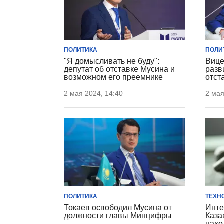
ПОЛИТИКА
ПОЛИ
"Я домысливать не буду":
Вице
депутат об отставке Мусина и
разв
возможном его преемнике
отст
2 мая 2024, 14:40
2 мая
ПОЛИТИКА
ТЕХН
Токаев освободил Мусина от
Инте
должности главы Минцифры
Каза
нахо