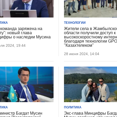
ТИКА
ТЕХНОЛОГИИ
 команда заряжена на
Жители села в Жамбылско
ту": новый глава
области получили доступ к
ифры о наследии Мусина
высокоскоростному интерн
благодаря технологии GPO
"Казахтелеком"
ля 2024, 19:44
28 июня 2024, 14:04
ТИКА
ПОЛИТИКА
министр Багдат Мусин
Экс-глава Минцифры Багд