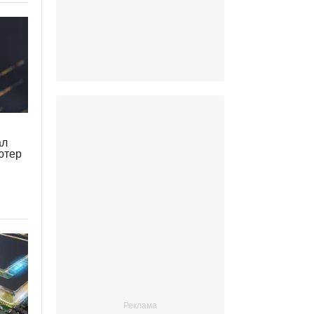
ал
ютер