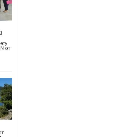
й
ету
N от
ат