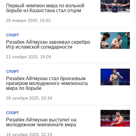
Первый чемпион мира по вольной
борьбе из Казахстана стал отцом
26 января 2026, 16:02
СПОРТ
Ризабек Айтмухан завоевал серебро
Игр исламской солидарности
21 ноября 2025, 19:09
СПОРТ
Ризабек Айтмухан стал бронзовым
призером молодежного чемпионата
мира по борьбе
28 октября 2025, 02:34
СПОРТ
Ризабек Айтмухан выступит на
молодежном чемпионате мира
16 октября 2025, 22:23