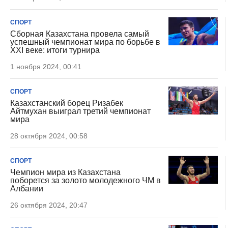
СПОРТ
Сборная Казахстана провела самый
успешный чемпионат мира по борьбе в
XXI веке: итоги турнира
1 ноября 2024, 00:41
СПОРТ
Казахстанский борец Ризабек
Айтмухан выиграл третий чемпионат
мира
28 октября 2024, 00:58
СПОРТ
Чемпион мира из Казахстана
поборется за золото молодежного ЧМ в
Албании
26 октября 2024, 20:47