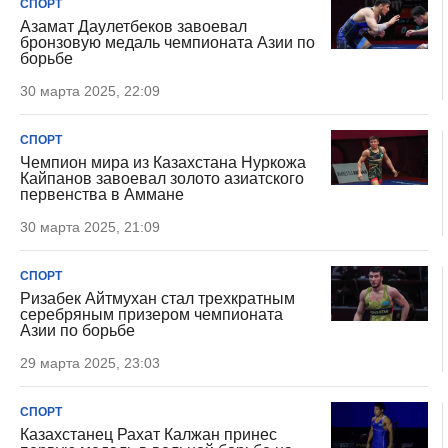
СПОРТ
Азамат Даулетбеков завоевал
бронзовую медаль чемпионата Азии по
борьбе
30 марта 2025, 22:09
СПОРТ
Чемпион мира из Казахстана Нуркожа
Кайпанов завоевал золото азиатского
первенства в Аммане
30 марта 2025, 21:09
СПОРТ
Ризабек Айтмухан стал трехкратным
серебряным призером чемпионата
Азии по борьбе
29 марта 2025, 23:03
СПОРТ
Казахстанец Рахат Калжан принес