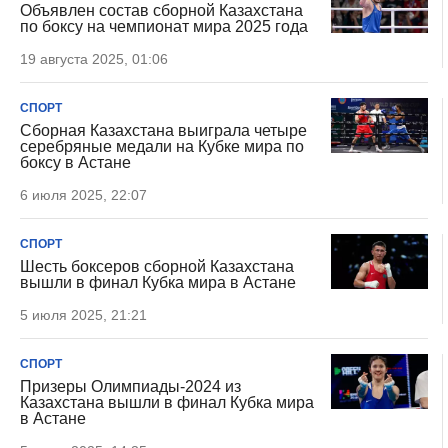
Объявлен состав сборной Казахстана
по боксу на чемпионат мира 2025 года
19 августа 2025, 01:06
СПОРТ
Сборная Казахстана выиграла четыре
серебряные медали на Кубке мира по
боксу в Астане
6 июля 2025, 22:07
СПОРТ
Шесть боксеров сборной Казахстана
вышли в финал Кубка мира в Астане
5 июля 2025, 21:21
СПОРТ
Призеры Олимпиады-2024 из
Казахстана вышли в финал Кубка мира
в Астане