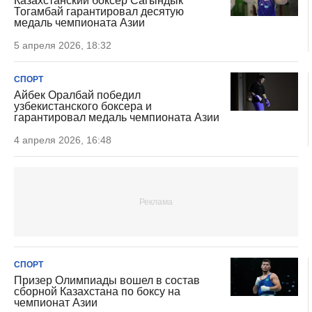
Казахстанский боксер Сагындык
Тогамбай гарантировал десятую
медаль чемпионата Азии
5 апреля 2026, 18:32
СПОРТ
Айбек Оралбай победил
узбекистанского боксера и
гарантировал медаль чемпионата Азии
4 апреля 2026, 16:48
СПОРТ
Призер Олимпиады вошел в состав
сборной Казахстана по боксу на
чемпионат Азии