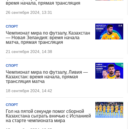
время начала, прямая трансляция
26 сентября 2024, 13:31
СПОРТ
Чемпионат мира по футзалу, Казахстан
— Новая Зеландия: время начала
матча, прямая трансляция
21 сентября 2024, 14:38
СПОРТ
Чемпионат мира по футзалу, Ливия —
Казахстан: время начала, прямая
трансляция матча
18 сентября 2024, 14:42
СПОРТ
Гол на пятой секунде помог сборной
Казахстана сыграть вничью с Испанией
на старте чемпионата мира