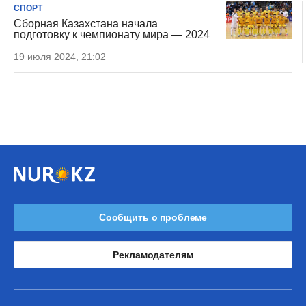
СПОРТ
Сборная Казахстана начала
подготовку к чемпионату мира — 2024
19 июля 2024, 21:02
Сообщить о проблеме
Рекламодателям