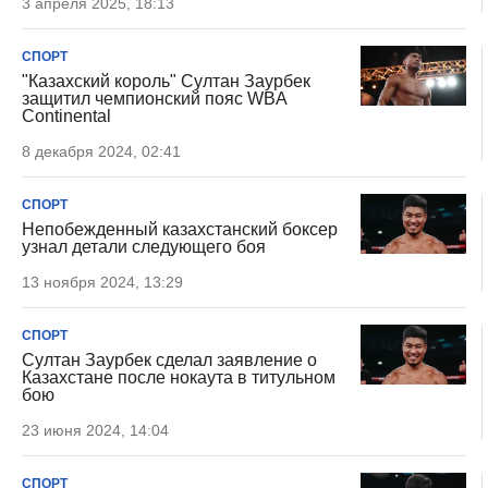
3 апреля 2025, 18:13
СПОРТ
"Казахский король" Султан Заурбек
защитил чемпионский пояс WBA
Continental
8 декабря 2024, 02:41
СПОРТ
Непобежденный казахстанский боксер
узнал детали следующего боя
13 ноября 2024, 13:29
СПОРТ
Султан Заурбек сделал заявление о
Казахстане после нокаута в титульном
бою
23 июня 2024, 14:04
СПОРТ