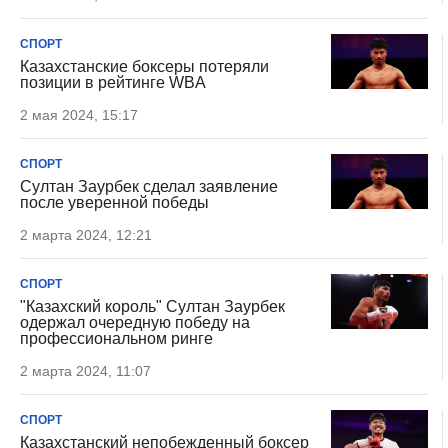
СПОРТ
Казахстанские боксеры потеряли
позиции в рейтинге WBA
2 мая 2024, 15:17
СПОРТ
Султан Заурбек сделал заявление
после уверенной победы
2 марта 2024, 12:21
СПОРТ
"Казахский король" Султан Заурбек
одержал очередную победу на
профессиональном ринге
2 марта 2024, 11:07
СПОРТ
Казахстанский непобежденный боксер