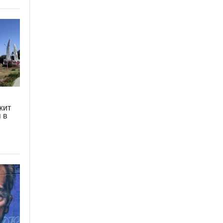
жит
 в