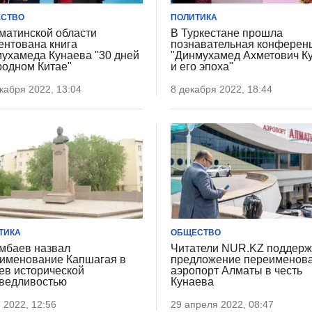
СТВО
ПОЛИТИКА
матинской области
В Туркестане прошла
ентована книга
познавательная конферен
ухамеда Кунаева "30 дней
"Динмухамед Ахметович К
родном Китае"
и его эпоха"
кабря 2022, 13:04
8 декабря 2022, 18:44
ТИКА
ОБЩЕСТВО
мбаев назвал
Читатели NUR.KZ поддер
именование Капшагая в
предложение переименов
ев исторической
аэропорт Алматы в честь
ведливостью
Кунаева
 2022, 12:56
29 апреля 2022, 08:47