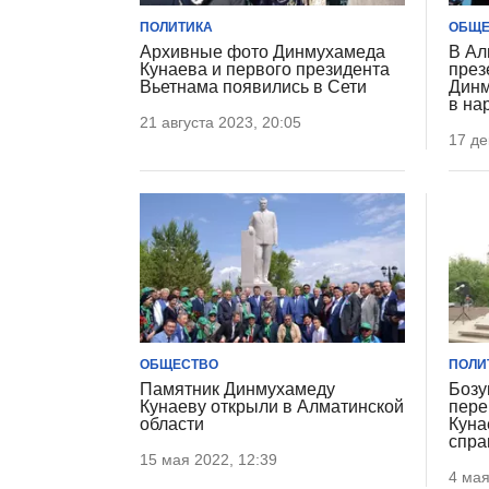
ПОЛИТИКА
ОБЩЕ
Архивные фото Динмухамеда
В Ал
Кунаева и первого президента
през
Вьетнама появились в Сети
Динм
в на
21 августа 2023, 20:05
17 де
ОБЩЕСТВО
ПОЛИ
Памятник Динмухамеду
Бозу
Кунаеву открыли в Алматинской
пере
области
Куна
спра
15 мая 2022, 12:39
4 мая