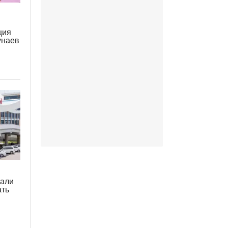
ция
унаев
жали
ать