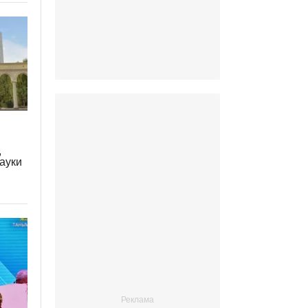
,
ауки