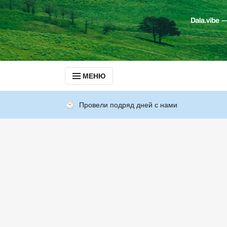
МЕНЮ
Провели подряд дней с нами