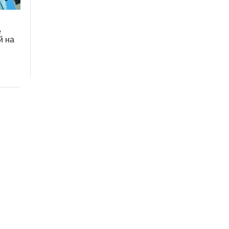
е
й на