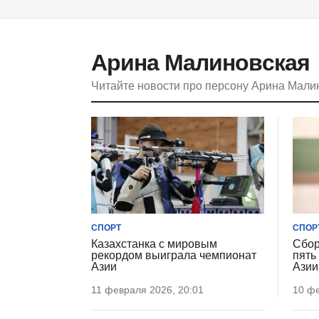
Арина Малиновская
Читайте новости про персону Арина Мали
СПОРТ
СПОР
Казахстанка с мировым
Сбор
рекордом выиграла чемпионат
пять
Азии
Азии
11 февраля 2026, 20:01
10 фе