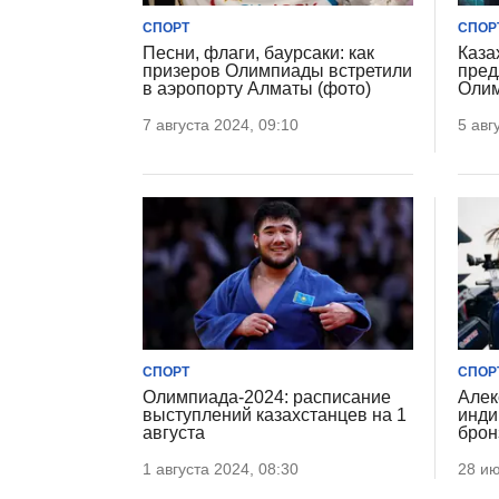
СПОРТ
СПОР
Песни, флаги, баурсаки: как
Каза
призеров Олимпиады встретили
пред
в аэропорту Алматы (фото)
Олим
7 августа 2024, 09:10
5 авг
СПОРТ
СПОР
Олимпиада-2024: расписание
Алек
выступлений казахстанцев на 1
инди
августа
брон
1 августа 2024, 08:30
28 ию