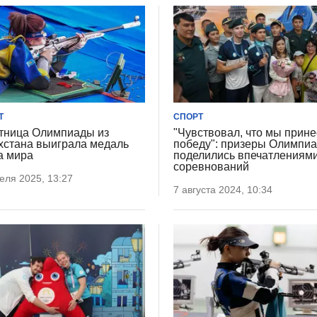
Т
СПОРТ
тница Олимпиады из
"Чувствовал, что мы прин
хстана выиграла медаль
победу": призеры Олимпи
а мира
поделились впечатлениями
соревнований
еля 2025, 13:27
7 августа 2024, 10:34