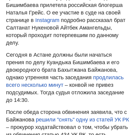
Бишимбаева прилетела российская блогерша
Наталья Грейс. О ее участие в суде на своей
странице в
Instagram
подробно рассказал брат
Салтанат Нукеновой Айтбек Амангельды,
который проходит потерпевшим по данному
делу.
Сегодня в Астане должны были начаться
прения по делу Куандыка Бишимбаева и его
двоюродного брата Бахытжана Байжанова,
однако утренняя часть заседания
продлилась
всего несколько минут
– конвой не привез
подсудимых. Тогда судья отложила заседание
до 14:30.
После обеда сторона обвинения заявила, что с
Байжанова
решили "снять" одну из статей УК РК
– прокурор ходатайствовал о том, чтобы убрать
из обвинения статью 434 УК РК, то есть