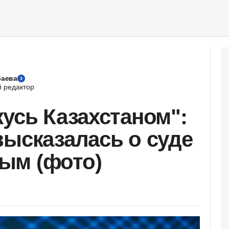
баева
 редактор
жусь Казахстаном":
высказалась о суде
ым (фото)