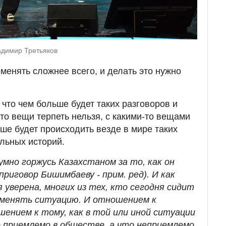
адимир Третьяков
менять сложнее всего, и делать это нужно
что чем больше будет таких разговоров и
-то вещи терпеть нельзя, с какими-то вещами
ше будет происходить везде в мире таких
альных историй.
зумно горжусь Казахстаном за то, как он
риговор Бишимбаеву - прим. ред). И как
 уверена, многих из тех, кто сегодня сидит
 менять ситуацию. И отношением к
шением к тому, как в той или иной ситуации
 приемлемо в обществе, а что неприемлемо