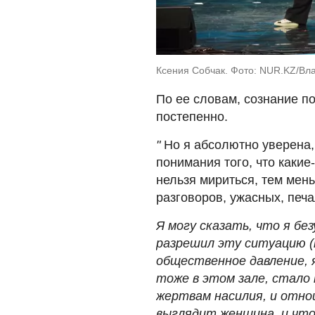
Ксения Собчак. Фото: NUR.KZ/Вл
По ее словам, сознание по
постепенно.
"
Но я абсолютно уверена, 
понимания того, что какие
нельзя мириться, тем мень
разговоров, ужасных, печ
Я могу сказать, что я бе
разрешил эту ситуацию (п
общественное давление, я
тоже в этом зале, стало
жертвам насилия, и отно
выглядит женщина, и что