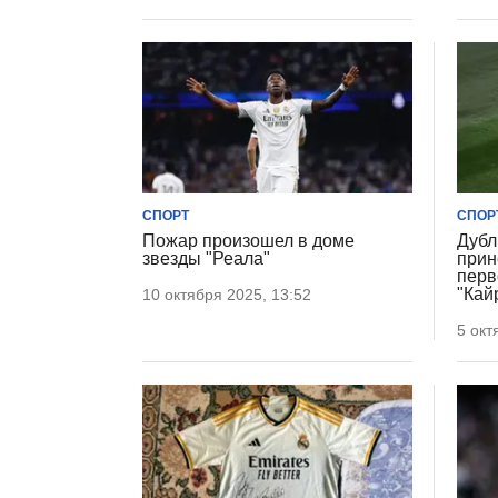
СПОРТ
СПОР
Пожар произошел в доме
Дубл
звезды "Реала"
прин
перв
"Кай
10 октября 2025, 13:52
5 окт