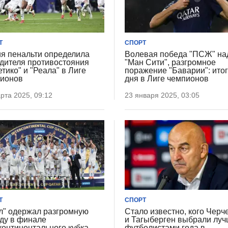
Т
СПОРТ
я пенальти определила
Волевая победа "ПСЖ" на
дителя противостояния
"Ман Сити", разгромное
етико" и "Реала" в Лиге
поражение "Баварии": ито
ионов
дня в Лиге чемпионов
рта 2025, 09:12
23 января 2025, 03:05
Т
СПОРТ
л" одержал разгромную
Стало известно, кого Черч
ду в финале
и Тагыберген выбрали лу
онтинентального кубка
футболистами года в