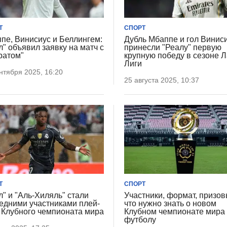
Т
СПОРТ
пе, Винисиус и Беллингем:
Дубль Мбаппе и гол Винис
л" объявил заявку на матч с
принесли "Реалу" первую
ратом"
крупную победу в сезоне 
Лиги
нтября 2025, 16:20
25 августа 2025, 10:37
Т
СПОРТ
л" и "Аль-Хиляль" стали
Участники, формат, призов
едними участниками плей-
что нужно знать о новом
Клубного чемпионата мира
Клубном чемпионате мира
футболу