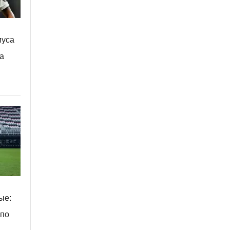
иуса
Ла
ые:
 по