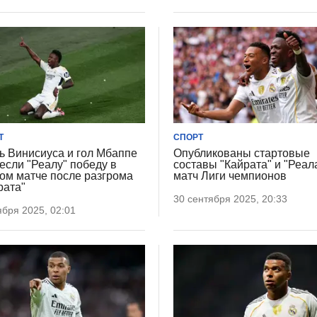
Т
СПОРТ
ь Винисиуса и гол Мбаппе
Опубликованы стартовые
если "Реалу" победу в
составы "Кайрата" и "Реал
ом матче после разгрома
матч Лиги чемпионов
рата"
30 сентября 2025, 20:33
ября 2025, 02:01