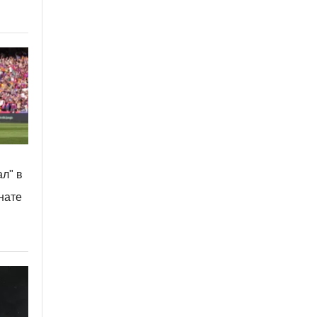
л" в
нате