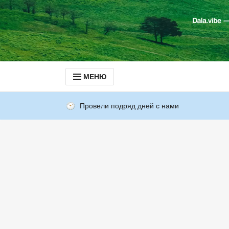
МЕНЮ
Провели подряд дней с нами