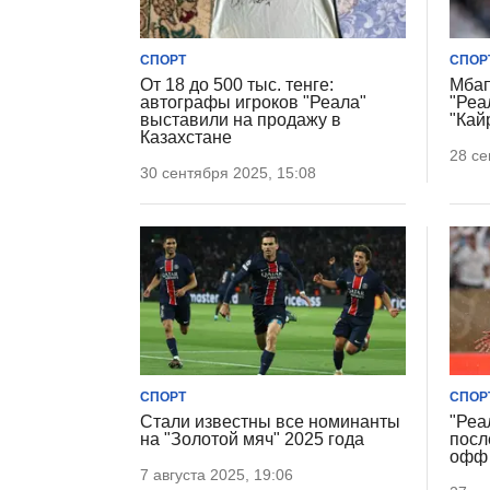
СПОРТ
СПОР
От 18 до 500 тыс. тенге:
Мбап
автографы игроков "Реала"
"Реа
выставили на продажу в
"Кай
Казахстане
28 се
30 сентября 2025, 15:08
СПОРТ
СПОР
Стали известны все номинанты
"Реа
на "Золотой мяч" 2025 года
посл
офф 
7 августа 2025, 19:06