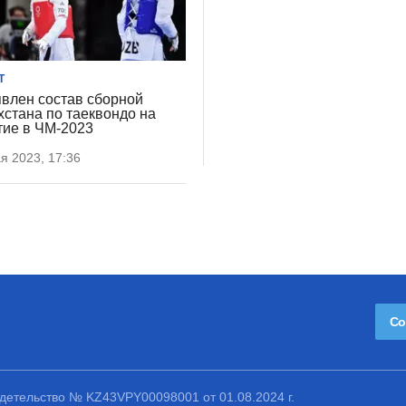
Т
влен состав сборной
хстана по таеквондо на
тие в ЧМ-2023
я 2023, 17:36
Со
етельство № KZ43VPY00098001 от 01.08.2024 г.