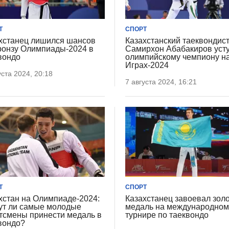
Т
СПОРТ
хстанец лишился шансов
Казахстанский таеквондис
ронзу Олимпиады-2024 в
Самирхон Абабакиров уст
вондо
олимпийскому чемпиону н
Играх-2024
уста 2024, 20:18
7 августа 2024, 16:21
Т
СПОРТ
хстан на Олимпиаде-2024:
Казахстанец завоевал зол
ут ли самые молодые
медаль на международно
тсмены принести медаль в
турнире по таеквондо
вондо?