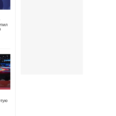
т
упил
а
отую
м