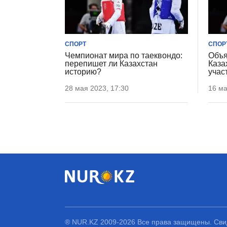
СПОРТ
СПОР
Чемпионат мира по таеквондо:
Объя
перепишет ли Казахстан
Каза
историю?
учас
28 мая 2023, 17:30
16 ма
® NUR.KZ 2009-2026 Все права защищены. Свид