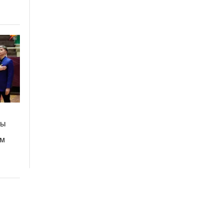
ты
ом