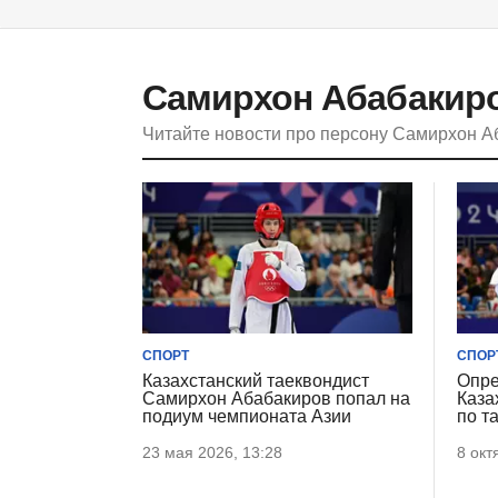
Самирхон Абабакир
Читайте новости про персону Самирхон 
СПОРТ
СПОР
Казахстанский таеквондист
Опре
Самирхон Абабакиров попал на
Каза
подиум чемпионата Азии
по т
23 мая 2026, 13:28
8 окт