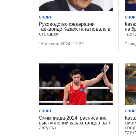
СПОРТ
СПОР
Руководство федерации
Каза
таеквондо Казахстана подало в
на б
отставку
таек
16 августа 2024, 19:32
7 авг
СПОРТ
СПОР
Олимпиада-2024: расписание
Каза
выступлений казахстанцев на 7
смог
августа
спор
таек