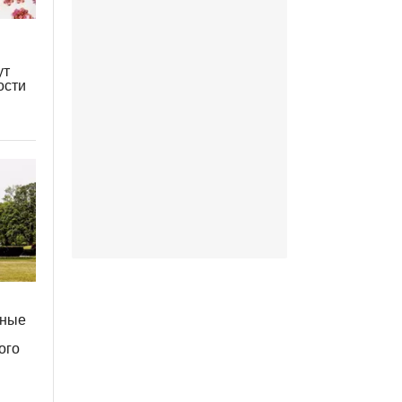
ут
ости
сные
ого