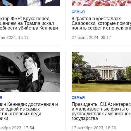
СЕМЬЯ
ктор ФБР: Крукс перед
8 фактов о кристаллах
шением на Трампа искал
Сваровски, которые помог
обности убийства Кеннеди
понять секрет их популярн
ля 2024, 15:12
27 июня 2024, 09:17
Я
СЕМЬЯ
ин Кеннеди: достижения и
Президенты США: интере
ри одной из самых
и малоизвестные факты о
стных первых леди
руководителях американск
ики
государства
кабря 2023, 17:54
17 октября 2023, 16:26