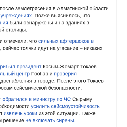
о после землетрясения в Алматинской области
 учреждениях.
Позже выяснилось, что
ения
были обнаружены и на зданиях в
й столицы.
и отмечали, что
сильных афтершоков в
, сейчас толчки идут на угасание – никаких
рибыл президент
Касым-Жомарт Токаев.
ольный центр
Footlab и
проверил
одоснабжения в городе. После этого Токаев
осам сейсмической безопасности.
т
обратился в министру по ЧС
Сырыму
еобходимости
усилить сейсмоустойчивость
ал
извлечь уроки
из этой ситуации. Также
м решение
не включать сирены.