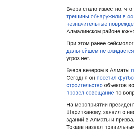
Вчера стало известно, чт
трещины обнаружили в 44
незначительные поврежд
Алмалинском районе южно
При этом ранее сейсмолог
дальнейшем не ожидается
угроз нет.
Вчера вечером в Алматы
п
Сегодня он
посетил футб
строительство
объектов в
провел совещание
по вопр
На мероприятии президен
Шарипханову, заявил о н
зданий в Алматы и призв
Токаев назвал правильны