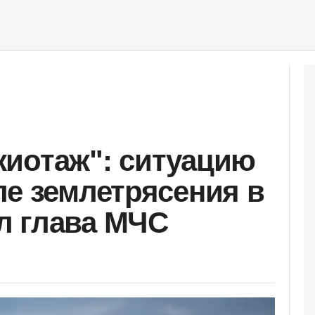
иотаж": ситуацию
ле землетрясения в
л глава МЧС