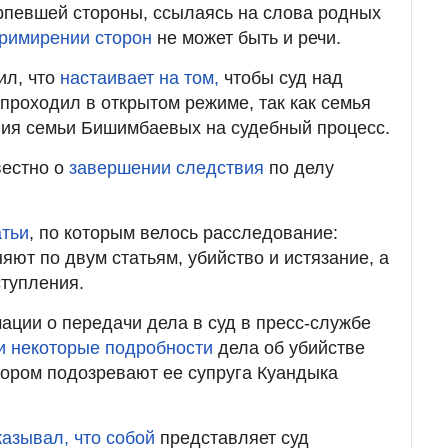
рпевшей стороны, ссылаясь на слова родных
примирении сторон
не может быть и речи.
ил, что
настаивает на том,
чтобы суд над
роходил в открытом режиме, так как семья
ния семьи Бишимбаевых на судебный процесс.
вестно о
завершении следствия
по делу
атьи
, по которым велось расследование:
яют по двум статьям, убийство и истязание, а
ступления.
ции о передачи дела в суд в пресс-службе
и некоторые подробности
дела об убийстве
тором подозревают ее супруга Куандыка
казывал, что собой
представляет суд