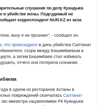
арительные слушания по делу Куандыка
о в убийстве жены. Подсудимый не
сообщает корреспондент NUR.KZ из зала
тна, вину я не признаю
", - сообщил он.
а, что происходило
в день убийства Салтанат
собвинителя, ссора между Бишимбаевым и
церте, а затем Бишимбаев стал избивать
 душить, отчего она потеряла сознание.
мбаева
года в одном из ресторанов Астаны в
лесных повреждений скончалась
Салтанат
а экс-министра нацэкономики РК Куандыка