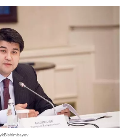
ykBishimbayev