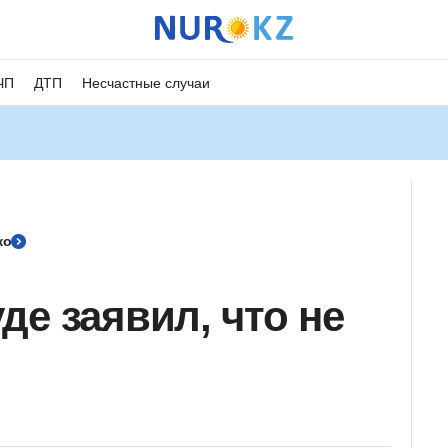
ЧП
ДТП
Несчастные случаи
ко
де заявил, что не