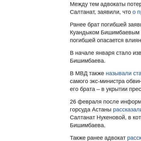
Между тем адвокаты поте
Салтанат, заявили, что
о 
Ранее брат погибшей заяв
Куандыком Бишимбаевым п
погибшей опасается влия
В начале января стало из
Бишимбаева.
В МВД также
называли ст
самого экс-министра обвин
его брата – в укрытии пре
26 февраля после информа
горсуда Астаны
рассказал
Салтанат Нукеновой, в ко
Бишимбаева.
Также ранее адвокат
расс