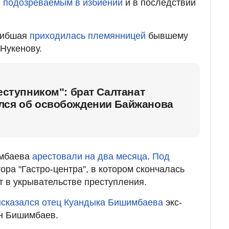
л
подозреваемым в избиении
и в последствии
огибшая
приходилась племянницей
бывшему
Нукенову.
реступником": брат Салтанат
лся об освобождении Байжанова
мбаева
арестовали на два месяца
.
Под
ора "Гастро-центра", в котором скончалась
 в укрывательстве преступления.
ысказался отец Куандыка Бишимбаева
экс-
н Бишимбаев.