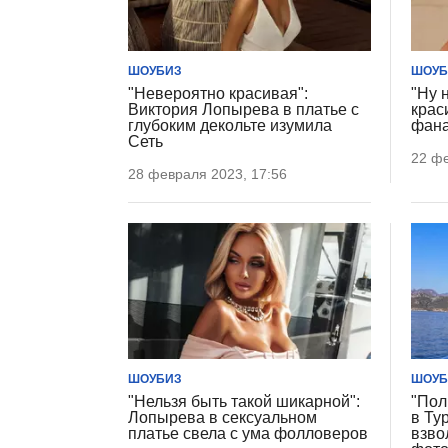
ШОУБИЗ
ШОУБ
"Невероятно красивая":
"Ну 
Виктория Лопырева в платье с
крас
глубоким декольте изумила
фана
Сеть
22 фе
28 февраля 2023, 17:56
ШОУБИЗ
ШОУБ
"Нельзя быть такой шикарной":
"Пол
Лопырева в сексуальном
в Ту
платье свела с ума фолловеров
взво