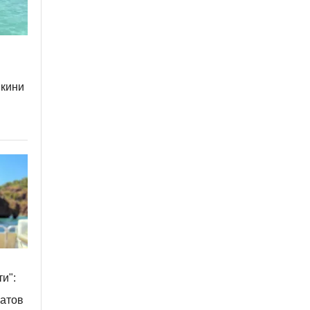
икини
и":
атов