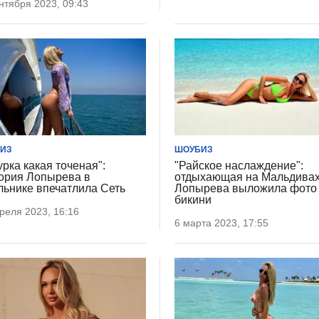
нтября 2023, 09:43
ИЗ
ШОУБИЗ
урка какая точеная":
"Райское наслаждение":
ория Лопырева в
отдыхающая на Мальдива
льнике впечатлила Сеть
Лопырева выложила фото
бикини
реля 2023, 16:16
6 марта 2023, 17:55