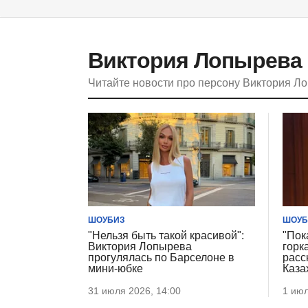
Виктория Лопырева
Читайте новости про персону Виктория Л
ШОУБИЗ
ШОУБ
"Нельзя быть такой красивой":
"Пок
Виктория Лопырева
горк
прогулялась по Барселоне в
расс
мини-юбке
Каза
31 июля 2026, 14:00
1 июл