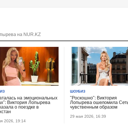
опырева на NUR.KZ
ИЗ
ШОУБИЗ
аталась на эмоциональных
"Роскошно": Виктория
ах": Виктория Лопырева
Лопырева ошеломила Сет
казала о поездке в
чувственным образом
хстан
29 мая 2026, 16:39
я 2026, 19:14