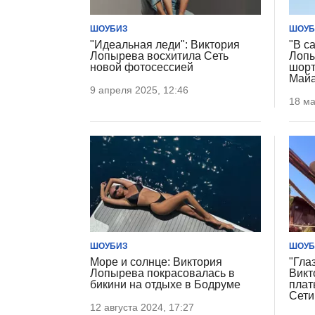
ШОУБИЗ
ШОУБ
"Идеальная леди": Виктория
"В с
Лопырева восхитила Сеть
Лопы
новой фотосессией
шорт
Май
9 апреля 2025, 12:46
18 ма
ШОУБИЗ
ШОУБ
Море и солнце: Виктория
"Глаз
Лопырева покрасовалась в
Викт
бикини на отдыхе в Бодруме
плат
Сети
12 августа 2024, 17:27