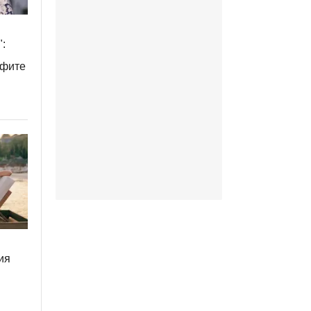
:
тфите
ия