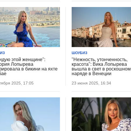
ИЗ
ШОУБИЗ
идую этой женщине":
"Нежность, утонченность,
ория Лопырева
красота": Вика Лопырева
зировала в бикини на яхте
вышла в свет в роскошном
бае
наряде в Венеции
тября 2025, 17:05
23 июня 2025, 16:34