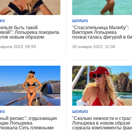
ИЗ
ШОУБИЗ
нельзя быть такой
"Спасательница Малибу":
ивой!": Лопырева покорила
Виктория Лопырева
тов новым образом
похвасталась фигурой в б
враля 2023, 09:59
30 января 2023, 11:06
ИЗ
ШОУБИЗ
ный релакс": отдыхающая
"Сколько нежности и страст
рции Лопырева
Лопырева в новом образе
лновала Сеть пляжными
сорвала комплименты фан