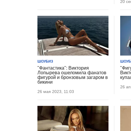
20 се
ШОУБИЗ
ШОУБ
"Фантастика": Виктория
"Фиг
Лопырева ошеломила фанатов
Викт
фигурой и бронзовым загаром в
купа
бикини
26 ап
26 мая 2023, 11:03