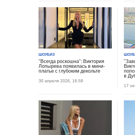
ШОУБИЗ
ШОУБ
"Всегда роскошна": Виктория
"Зав
Лопырева появилась в мини-
Викт
платье с глубоким декольте
попо
в Ду
30 апреля 2026, 16:58
17 ок