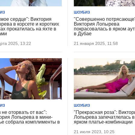
ИЗ
ШОУБИЗ
амое сердце": Виктория
"Совершенно потрясающе"
рева в корсете и коротких
Виктория Лопырева
ах прокатилась на яхте в
покрасовалась в ярком ау
ами
в Дубае
рта 2025, 13:22
21 января 2025, 11:58
ИЗ
ШОУБИЗ
 не оторвать от вас":
"Прекрасная роза": Виктор
ория Лопырева в мини-
Лопырева запечатлелась в
ье собрала комплименты в
ярком платье-комбинации
21 июля 2023, 10:25