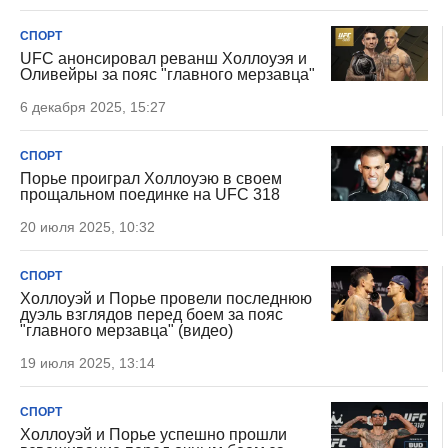
СПОРТ
UFC анонсировал реванш Холлоуэя и
Оливейры за пояс "главного мерзавца"
6 декабря 2025, 15:27
СПОРТ
Порье проиграл Холлоуэю в своем
прощальном поединке на UFC 318
20 июля 2025, 10:32
СПОРТ
Холлоуэй и Порье провели последнюю
дуэль взглядов перед боем за пояс
"главного мерзавца" (видео)
19 июля 2025, 13:14
СПОРТ
Холлоуэй и Порье успешно прошли