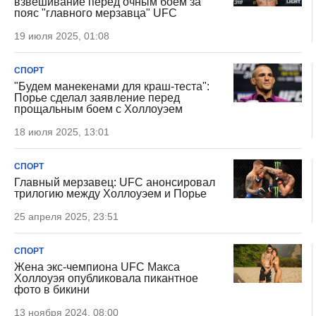
взвешивание перед очным боем за
пояс "главного мерзавца" UFC
19 июля 2025, 01:08
СПОРТ
"Будем манекенами для краш-теста":
Порье сделал заявление перед
прощальным боем с Холлоуэем
18 июля 2025, 13:01
СПОРТ
Главный мерзавец: UFC анонсировал
трилогию между Холлоуэем и Порье
25 апреля 2025, 23:51
СПОРТ
Жена экс-чемпиона UFC Макса
Холлоуэя опубликовала пикантное
фото в бикини
13 ноября 2024, 08:00