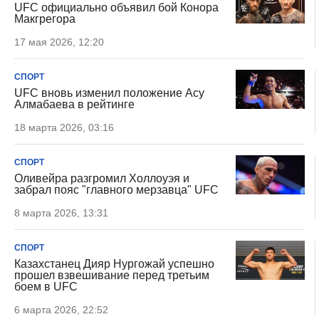
UFC официально объявил бой Конора
Макгрегора
17 мая 2026, 12:20
СПОРТ
UFC вновь изменил положение Асу
Алмабаева в рейтинге
18 марта 2026, 03:16
СПОРТ
Оливейра разгромил Холлоуэя и
забрал пояс "главного мерзавца" UFC
8 марта 2026, 13:31
СПОРТ
Казахстанец Дияр Нургожай успешно
прошел взвешивание перед третьим
боем в UFC
6 марта 2026, 22:52