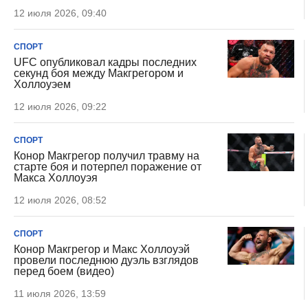
12 июля 2026, 09:40
СПОРТ
UFC опубликовал кадры последних
секунд боя между Макгрегором и
Холлоуэем
12 июля 2026, 09:22
СПОРТ
Конор Макгрегор получил травму на
старте боя и потерпел поражение от
Макса Холлоуэя
12 июля 2026, 08:52
СПОРТ
Конор Макгрегор и Макс Холлоуэй
провели последнюю дуэль взглядов
перед боем (видео)
11 июля 2026, 13:59