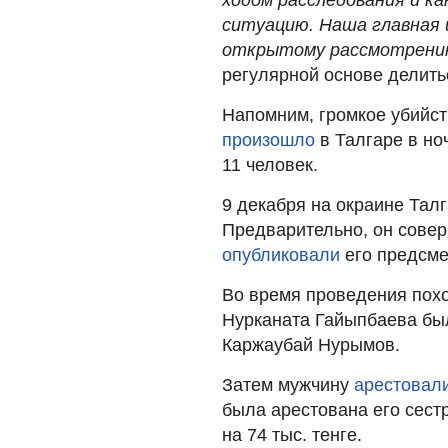
ситуацию. Наша главная 
открытому рассмотрению
регулярной основе делить
Напомним, громкое убийст
произошло
в Талгаре в но
11 человек.
9 декабря на окраине Тал
Предварительно, он сове
опубликовали
его предсме
Во время проведения пох
Нурканата Гайыпбаева б
Каржаубай Нурымов.
Затем мужчину
арестовал
была арестована его сес
на 74 тыс. тенге.