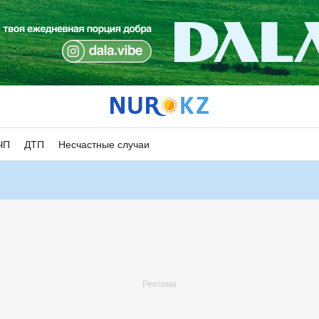
ЧП
ДТП
Несчастные случаи