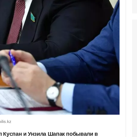
lis.kz
 Куспан и Унзила Шапак побывали в