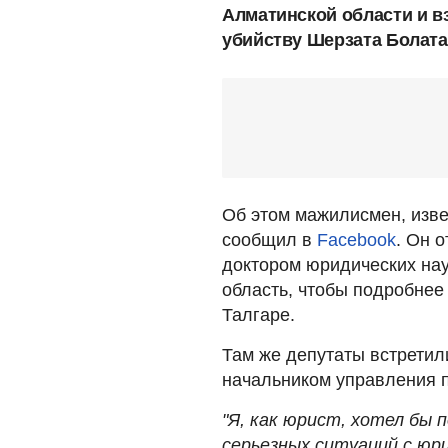
Алматинской области и в
убийству Шерзата Болата 
Об этом мажилисмен, изве
сообщил в
Facebook
. Он о
доктором юридических на
область, чтобы подробнее
Талгаре.
Там же депутаты встретил
начальником управления п
"Я, как юрист, хотел бы
серьезных ситуаций с юри