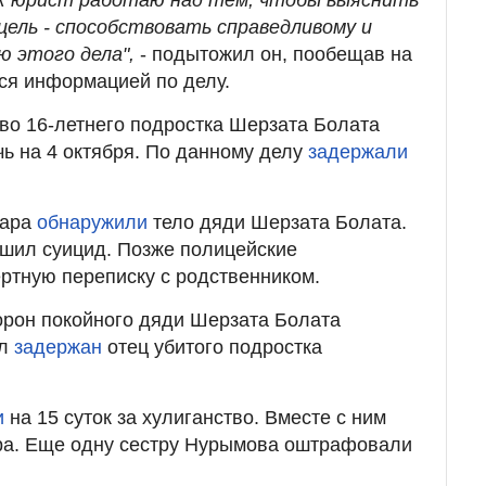
цель - способствовать справедливому и
 этого дела",
- подытожил он, пообещав на
ся информацией по делу.
во 16-летнего подростка Шерзата Болата
чь на 4 октября. По данному делу
задержали
гара
обнаружили
тело дяди Шерзата Болата.
ршил суицид. Позже полицейские
ртную переписку с родственником.
орон покойного дяди Шерзата Болата
ыл
задержан
отец убитого подростка
и
на 15 суток за хулиганство. Вместе с ним
тра. Еще одну сестру Нурымова оштрафовали