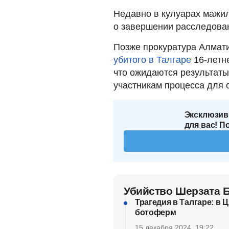
Недавно в кулуарах маж
о завершении расследова
Позже прокуратура Алмат
убитого в Талгаре
16-летн
что ожидаются результаты
участникам процесса для 
Эксклюзив
для вас! П
Убийство Шерзата 
Трагедия в Талгаре: в
ботоферм
15 декабря 2024, 19:22