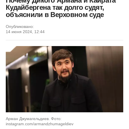
Почему Дикого Армана и Кайрата
Кудайбергена так долго судят,
объяснили в Верховном суде
Опубликовано:
14 июня 2024, 12:44
Арман Джумагельдиев. Фото:
instagram.com/armandzhumageldiev