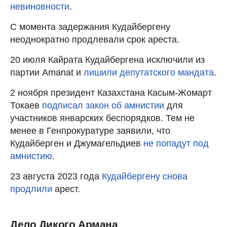
невиновности
.
С момента задержания Кудайбергену
неоднократно продлевали срок ареста.
20 июля Кайрата Кудайбергена исключили из
партии Amanat и
лишили депутатского мандата
.
2 ноября президент Казахстана Касым-Жомарт
Токаев
подписал закон об амнистии
для
участников январских беспорядков. Тем не
менее в Генпрокуратуре заявили, что
Кудайберген и Джумагельдиев
не попадут под
амнистию
.
23 августа 2023 года
Кудайбергену снова
продлили
арест.
Дело Дикого Армана