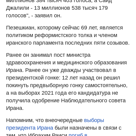
миллионов 384 тысяч 403 голоса, а Саид
Джалили - 13 миллионов 538 тысяч 179
голосов", - заявил он.
Пезешкиан, которому сейчас 69 лет, является
политиком реформистского толка и членом
иранского парламента последних пяти созывов.
Ранее он занимал пост министра
здравоохранения и медицинского образования
Ирана. Ранее он уже дважды участвовал в
президентской гонке: 12 лет назад он решил
покинуть предвыборную гонку самостоятельно,
а на выборах 2021 года его кандидатура не
получила одобрение Наблюдательного совета
Ирана.
Напомним, что внеочередные
выборы
президента Ирана
были назначены в связи с
тем, что Ибрахим Раиси
погиб в