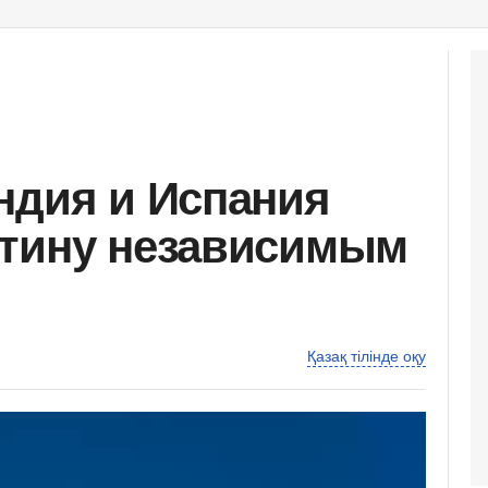
ндия и Испания
стину независимым
Қазақ тілінде оқу