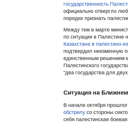
государственность Палес
официально отвергло люб
порядке признать палести
Между тем в марте минист
по ситуации в Палестине
Казахстана в палестино-и
подтвердил неизменную по
единственным решением м
Палестинского государств
"два государства для дву
Ситуация на Ближнем
В начале октября прошло
обстрелу
со стороны секто
себя палестинская боева