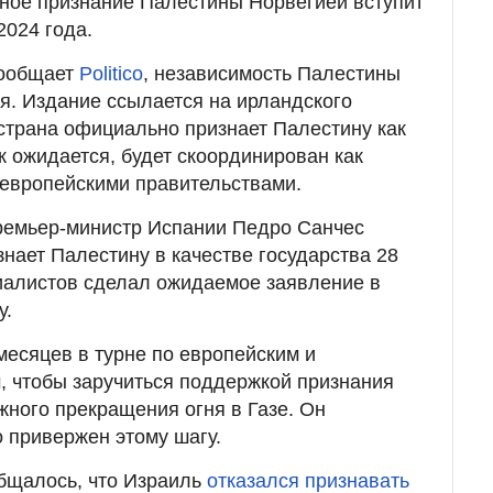
ное признание Палестины Норвегией вступит
2024 года.
сообщает
Politico
, независимость Палестины
я. Издание ссылается на ирландского
 страна официально признает Палестину как
ак ожидается, будет скоординирован как
 европейскими правительствами.
премьер-министр Испании Педро Санчес
изнает Палестину в качестве государства 28
иалистов сделал ожидаемое заявление в
у.
месяцев в турне по европейским и
, чтобы заручиться поддержкой признания
жного прекращения огня в Газе. Он
о привержен этому шагу.
бщалось, что Израиль
отказался признавать