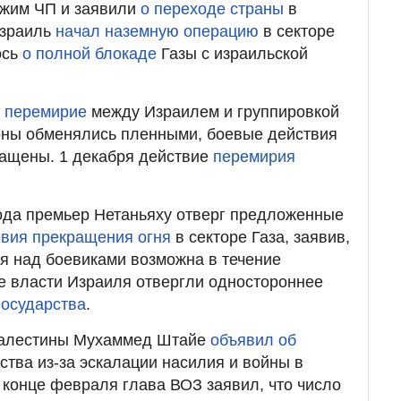
ежим ЧП и заявили
о переходе страны
в
Израиль
начал наземную операцию
в секторе
ось
о полной блокаде
Газы с израильской
о перемирие
между Израилем и группировкой
оны обменялись пленными, боевые действия
ращены. 1 декабря действие
перемирия
ода премьер Нетаньяху отверг предложенные
овия прекращения огня
в секторе Газа, заявив,
я над боевиками возможна в течение
е власти Израиля отвергли одностороннее
государства
.
Палестины Мухаммед Штайе
объявил об
ства из-за эскалации насилия и войны в
в конце февраля глава ВОЗ заявил, что число