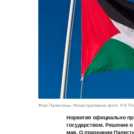
Флаг Палестины. Иллюстративное фото: P A Th
Норвегия официально пр
государством. Решение о
мая. О признании Палест