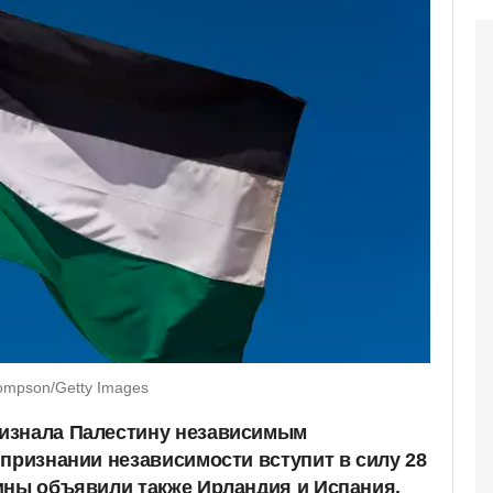
ompson/Getty Images
изнала Палестину независимым
 признании независимости вступит в силу 28
ины объявили также Ирландия и Испания,