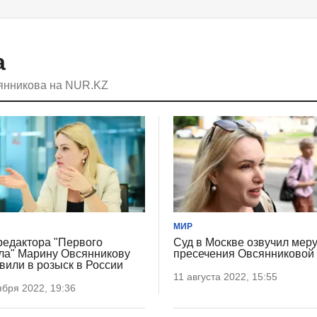
а
сянникова на NUR.KZ
МИР
редактора "Первого
Суд в Москве озвучил мер
ла" Марину Овсянникову
пресечения Овсянниковой
вили в розыск в России
11 августа 2022, 15:55
ября 2022, 19:36