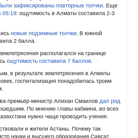
были зафиксированы повторные толчки
. Еще
 05:19
: ощутимость в Алматы составила 2-3
лись
новые подземные толчки
. В южной
вила 2 балла.
 землетрясения располагался на границе
есь
ощутимость составила 7 баллов
.
ым, в результате землетрясения в Алматы
овек, госпитализация понадобилась троим
м.
тва премьер-министр Алихан Смаилов
дал ряд
зошедшим. По мнению главы кабмина, во всех
азахстана нужно чаще проводить учения.
вствовали и жители Астаны. Почему так
стр науки и высшего образования Саясат