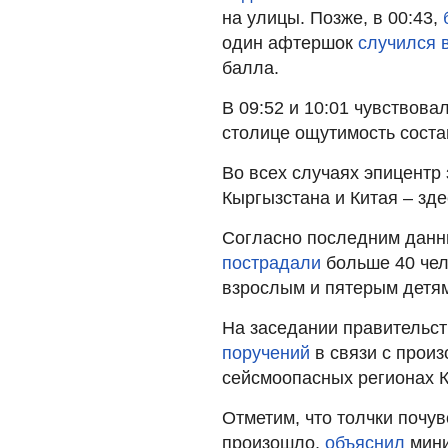
на улицы. Позже, в 00:43,
один афтершок
случился в
балла.
В 09:52 и 10:01 чувствова
столице ощутимость соста
Во всех случаях эпицентр
Кыргызстана и Китая – зд
Согласно последним данн
пострадали
больше 40 чел
взрослым и пятерым детя
На заседании правительс
поручений
в связи с прои
сейсмоопасных регионах К
Отметим, что толчки почу
произошло,
объяснил
мини