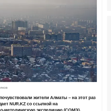
ьяков
почувствовали жители Алматы – на этот раз
дает NUR.KZ со ссылкой на
о-методическую экспедицию (СОМЭ).