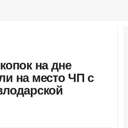
копок на дне
ли на место ЧП с
влодарской