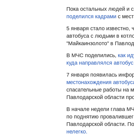
Пока остальных людей и с
поделился кадрами
с мес
5 января стало известно, 
автобуса с людьми в котл
"Майкаинзолото" в Павлод
В МЧС поделились,
как ид
куда направлялся автобу
7 января появилась инфо
местонахождения автобус
спасательные работы на м
Павлодарской области п
В начале недели глава МЧ
по поднятию провалившег
Павлодарской области. П
нелегко.