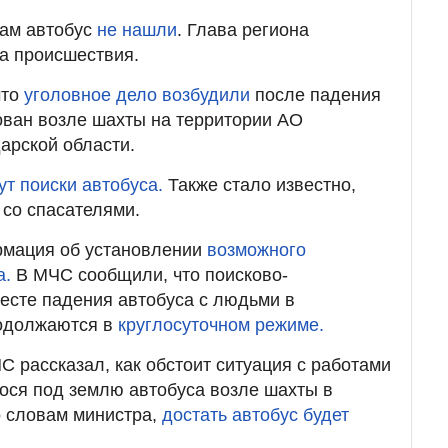
ам автобус
не нашли
. Глава региона
та происшествия.
что
уголовное дело возбудили
после падения
ован возле шахты на территории АО
арской области.
ут поиски автобуса.
Также стало известно,
с
со спасателями.
рмация об установлении
возможного
а.
В МЧС сообщили, что поисково-
есте падения автобуса с людьми в
родолжаются в
круглосуточном режиме.
С рассказал, как обстоит ситуация с работами
ося под землю автобуса возле шахты в
о словам министра,
достать автобус будет