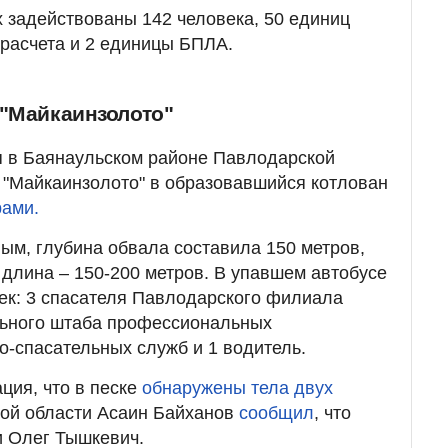
х задействованы 142 человека, 50 единиц
 расчета и 2 единицы БПЛА.
 "Майкаинзолото"
я в Баянаульском районе Павлодарской
 "Майкаинзолото" в образовавшийся котлован
рами.
м, глубина обвала составила 150 метров,
 длина – 150-200 метров. В упавшем автобусе
ек: 3 спасателя Павлодарского филиала
льного штаба профессиональных
-спасательных служб и 1 водитель.
ция, что в песке
обнаружены тела двух
ой области Асаин Байханов
сообщил
, что
и Олег Тышкевич.