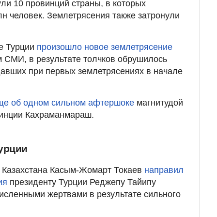
ли 10 провинций страны, в которых
лн человек. Землетрясения также затронули
ке Турции
произошло новое землетрясение
м СМИ, в результате толчков обрушилось
давших при первых землетрясениях в начале
ще об одном сильном афтершоке
магнитудой
овинции Кахраманмараш.
урции
 Казахстана Касым-Жомарт Токаев
направил
ия
президенту Турции Реджепу Тайипу
численными жертвами в результате сильного