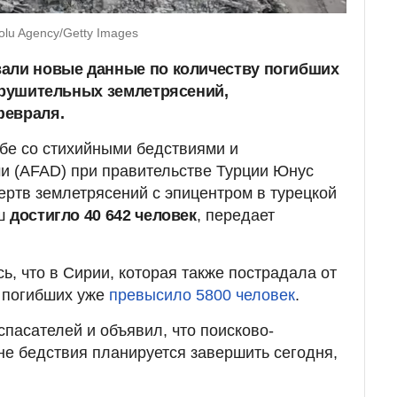
olu Agency/Getty Images
али новые данные по количеству погибших
азрушительных землетрясений,
февраля.
бе со стихийными бедствиями и
и (AFAD) при правительстве Турции Юнус
жертв землетрясений с эпицентром в турецкой
аш
достигло 40 642 человек
, передает
ь, что в Сирии, которая также пострадала от
о погибших уже
превысило 5800 человек
.
спасателей и объявил, что поисково-
не бедствия планируется завершить сегодня,