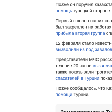
Позже он поручил казахст
помощь
турецкой стороне.
Первый эшелон наших спа
был закреплен на работах
прибыла вторая группа
спа
12 февраля стало известно
вызволили из-под завалов
Представители МЧС расска
течение 20 часов
вызволял
также показывали трогат
спасателей в Турции
показ
Позже сообщалось, что К
помощи
Турции.
Землетрясение в Т