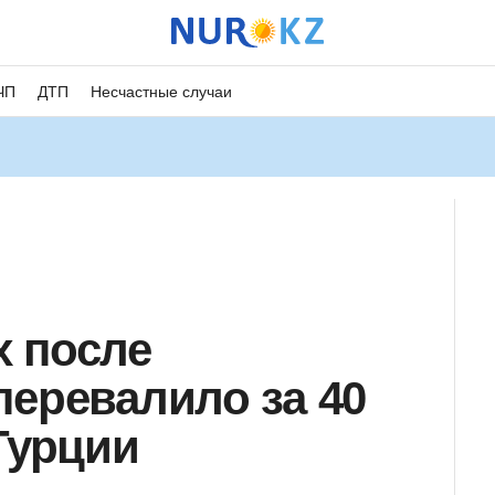
ЧП
ДТП
Несчастные случаи
 после
перевалило за 40
Турции