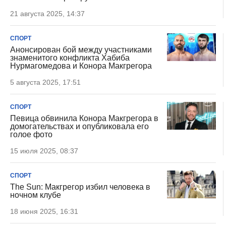
21 августа 2025, 14:37
СПОРТ
Анонсирован бой между участниками
знаменитого конфликта Хабиба
Нурмагомедова и Конора Макгрегора
5 августа 2025, 17:51
СПОРТ
Певица обвинила Конора Макгрегора в
домогательствах и опубликовала его
голое фото
15 июля 2025, 08:37
СПОРТ
The Sun: Макгрегор избил человека в
ночном клубе
18 июня 2025, 16:31