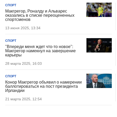
СПОРТ
Макгрегор, Роналду и Альварес
оказались в списке переоцененных
спортсменов
13 июня 2025, 13:34
СПОРТ
"Впереди меня ждет что-то новое":
Макгрегор намекнул на завершение
карьеры
28 марта 2025, 16:03
СПОРТ
Конор Макгрегор объявил о намерении
баллотироваться на пост президента
Ирландии
21 марта 2025, 12:54