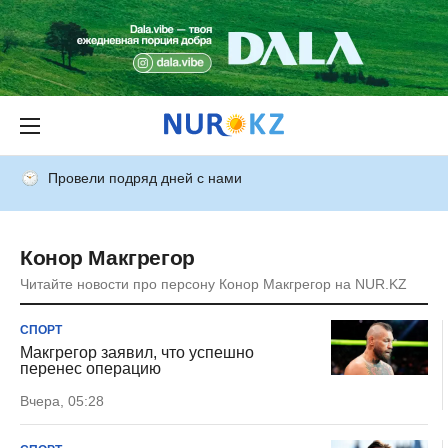
Провели подряд дней с нами
Конор Макгрегор
Читайте новости про персону Конор Макгрегор на NUR.KZ
СПОРТ
Макгрегор заявил, что успешно
перенес операцию
Вчера, 05:28