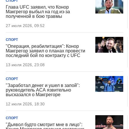
СПОРТ
Глава UFC заявил, что Конор
Макгрегор выбыл на год из-за
полученной в бою травмы
27 июля 2026, 09:52
СПОРТ
"Операция, реабилитация": Конор
Макгрегор заявил о планах провести
последний бой по контракту с UFC
13 июля 2026, 23:08
СПОРТ
"Заработал денег и ушел в запой":
руководитель АСА язвительно
высказался о Макгрегоре
12 июля 2026, 18:30
СПОРТ
"Дьявол будто смотрит мне в лицо":