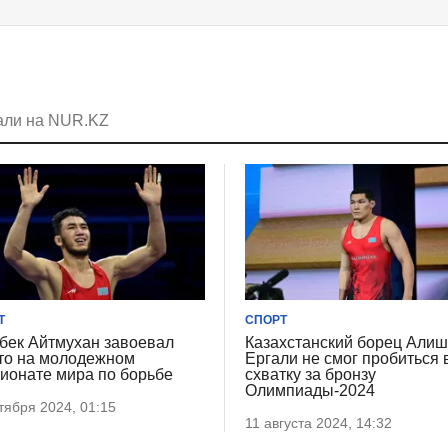
али на NUR.KZ
Т
СПОРТ
бек Айтмухан завоевал
Казахстанский борец Али
то на молодежном
Ергали не смог пробиться 
ионате мира по борьбе
схватку за бронзу
Олимпиады-2024
тября 2024, 01:15
11 августа 2024, 14:32