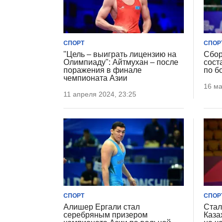
СПОРТ
СПОР
"Цель – выиграть лицензию на
Сбор
Олимпиаду": Айтмухан – после
сост
поражения в финале
по б
чемпионата Азии
16 ма
11 апреля 2024, 23:25
СПОРТ
СПОР
Алишер Ергали стал
Стал
серебряным призером
Каза