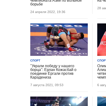
чемпионата Азии по вольной
на ч
борьбе
28 ав
24 апреля 2022, 19:36
СПОРТ
СПОР
"Украли победу у нашего
Олим
борца": Ерлан Кожасбай о
Алиш
поединке Ергали против
четв
Карадениза
чемп
7 августа 2021, 09:53
6 авг