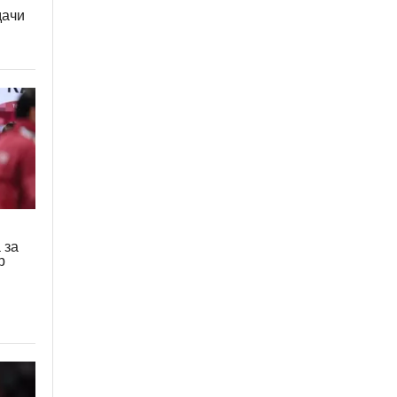
дачи
 за
р