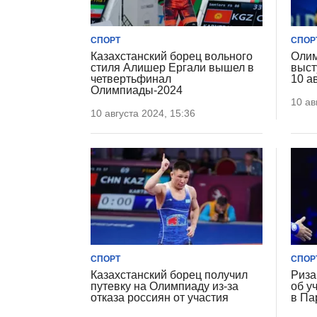
СПОРТ
СПОР
Казахстанский борец вольного
Олим
стиля Алишер Ергали вышел в
выст
четвертьфинал
10 а
Олимпиады-2024
10 ав
10 августа 2024, 15:36
СПОРТ
СПОР
Казахстанский борец получил
Риза
путевку на Олимпиаду из-за
об у
отказа россиян от участия
в Па