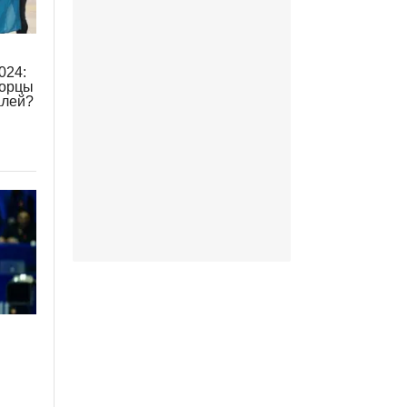
024:
борцы
алей?
и