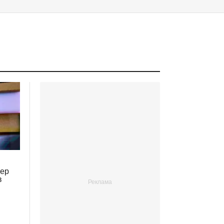
шер
в