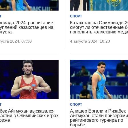
Т
СПОРТ
пиада-2024: расписание
Казахстан на Олимпиаде-2
уплений казахстанцев на
смогут ли отечественные 
вгуста
пополнить коллекцию мед
густа 2024, 07:30
4 августа 2024, 18:20
Т
СПОРТ
бек Айтмухан высказался
Алишер Ергали и Ризабек
частии в Олимпийских играх
Айтмухан стали призерам
риже
рейтингового турнира по
борьбе