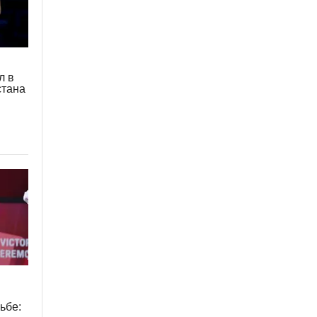
л в
стана
ьбе: