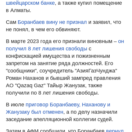
швейцарском банке
, а также купил помещение
в Алматы.
Сам
Боранбаев вину не признал
и заявил, что
не понял, в чем его обвиняют.
В марте 2023 года его признали виновным –
он
получил 8 лет лишения свободы
с
конфискацией имущества и пожизненным
запретом на занятие ряда должностей. Его
"сообщники", соучредитель "АзияГазЧунджа"
Роман Наханов и бывший зампред правления
АО "Qazaq Gaz" Тайыр Жанузак, также
получили по 8 лет лишения свободы.
В июле
приговор Боранбаеву, Наханову и
Жанузаку был отменен
, а по делу назначили
заседание апелляционной коллегии судей.
Затем в АФМ сообщили, что Боранбаев
вернул