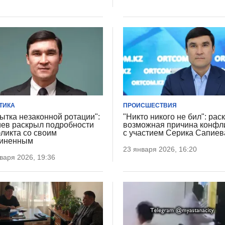
ТИКА
ПРОИСШЕСТВИЯ
ытка незаконной ротации":
"Никто никого не бил": рас
ев раскрыл подробности
возможная причина конфл
ликта со своим
с участием Серика Сапиев
чиненным
23 января 2026, 16:20
варя 2026, 19:36