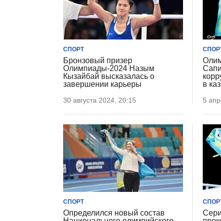
СПОРТ
СПОР
Бронзовый призер
Олим
Олимпиады-2024 Назым
Сапи
Кызайбай высказалась о
корр
завершении карьеры
в ка
30 августа 2024, 20:15
5 апр
СПОРТ
СПОР
Определился новый состав
Сери
Национального олимпийского
прок