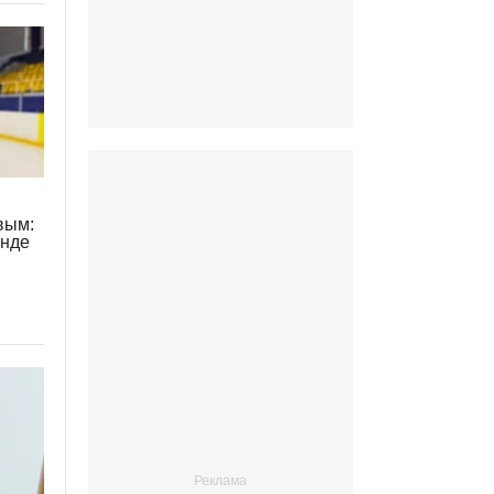
вым:
анде