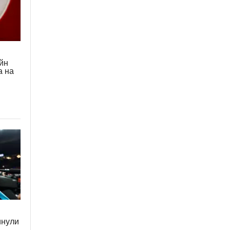
айн
а на
инули