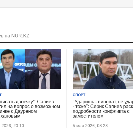
ев на NUR.KZ
Т
СПОРТ
писать двоечку": Сапиев
"Ударишь - виноват, не уд
тил на вопрос о возможном
- тоже": Серик Сапиев рас
инке с Дауреном
подробности конфликта с
мхановым
заместителем
 2026, 20:10
5 мая 2026, 08:23