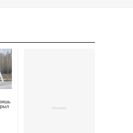
аришь
крыл