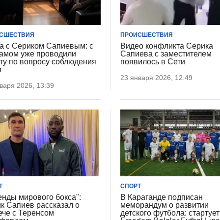
СШЕСТВИЯ
ПРОИСШЕСТВИЯ
а с Сериком Сапиевым: с
Видео конфликта Серика
замом уже проводили
Сапиева с заместителем
ту по вопросу соблюдения
появилось в Сети
и
23 января 2026, 12:49
варя 2026, 13:39
Т
СПОРТ
енды мирового бокса":
В Караганде подписан
к Сапиев рассказал о
меморандум о развитии
ече с Теренсом
детского футбола: стартует