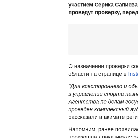
участием Серика Сапиева
проведут проверку, перед
О назначении проверки с
области на странице в
Ins
"Для всестороннего и о
в управлении спорта наз
Агентства по делам госу
проведен комплексный ау
рассказали в акимате реги
Напомним, ранее появил
произошла драка между р