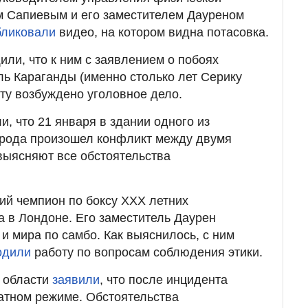
м Сапиевым и его заместителем Дауреном
бликовали
видео, на котором видна потасовка.
или, что к ним с заявлением о побоях
ль Караганды (именно столько лет Серику
ту возбуждено уголовное дело.
, что 21 января в здании одного из
орода произошел конфликт между двумя
выясняют все обстоятельства
ий чемпион по боксу XXX летних
а в Лондоне. Его заместитель Даурен
и мира по самбо. Как выяснилось, с ним
одили
работу по вопросам соблюдения этики.
й области
заявили
, что после инцидента
атном режиме. Обстоятельства