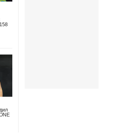
с
158
дил
 ONE