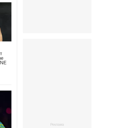
т
не
ONE