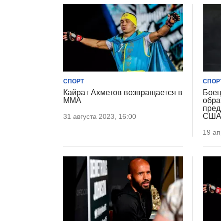
СПОРТ
СПОР
Кайрат Ахметов возвращается в
Боец
ММА
обра
пред
СШ
31 августа 2023, 16:00
19 ап