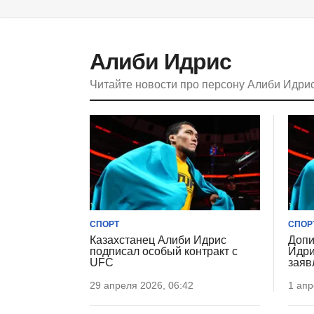
Алиби Идрис
Читайте новости про персону Алиби Идри
СПОРТ
СПОР
Казахстанец Алиби Идрис
Допи
подписал особый контракт с
Идри
UFC
заяв
29 апреля 2026, 06:42
1 апр