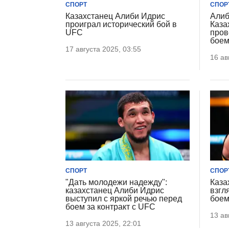
СПОРТ
СПОР
Казахстанец Алиби Идрис
Алиб
проиграл исторический бой в
Каза
UFC
пров
боем
17 августа 2025, 03:55
16 ав
СПОРТ
СПОР
"Дать молодежи надежду":
Каза
казахстанец Алиби Идрис
взгл
выступил с яркой речью перед
боем
боем за контракт с UFC
13 ав
13 августа 2025, 22:01