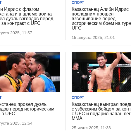
Т
СПОРТ
и Идрис с флагом
Казахстанец Алиби Идрис
хстана и в шлеме воина
последним прошел
ел дуэль взглядов перед
взвешивание перед
 за контракт с UFC
историческим боем на тур
UFC
густа 2025, 11:57
15 августа 2025, 21:01
Т
СПОРТ
хстанец провел дуэль
Казахстанец выиграл поед
ядов перед историческим
с узбекским бойцом за кон
 в UFC
с UFC и подарил чапан ле
ММА
густа 2025, 12:54
25 июня 2025, 11:33