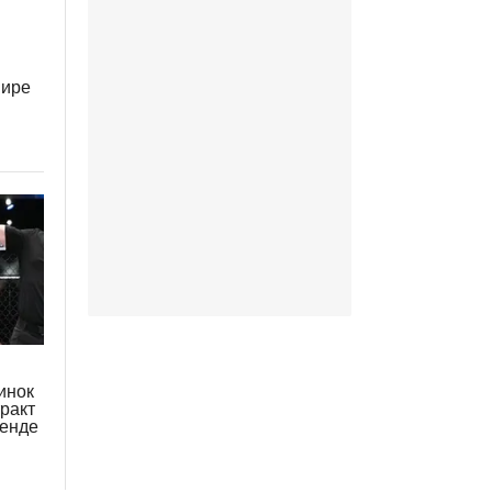
нире
инок
тракт
генде