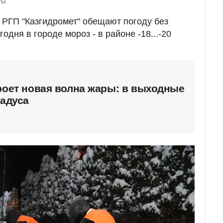
ты
и РГП "Казгидромет" обещают погоду без
одня в городе мороз - в районе -18...-20
роет новая волна жары: в выходные
радуса