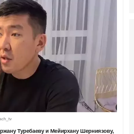
ach_tv
ржану Туребаеву и Мейирхану Шерниязову,