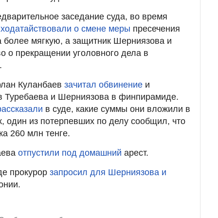
едварительное заседание суда, во время
ы
ходатайствовали о смене меры
пресечения
 более мягкую, а защитник Шерниязова и
во о прекращении уголовного дела в
.
Ерлан Куланбаев
зачитал обвинение
и
в Туребаева и Шерниязова в финпирамиде.
рассказали
в суде, какие суммы они вложили в
, один из потерпевших по делу сообщил, что
а 260 млн тенге.
аева
отпустили под домашний
арест.
де прокурор
запросил для Шерниязова и
онии.