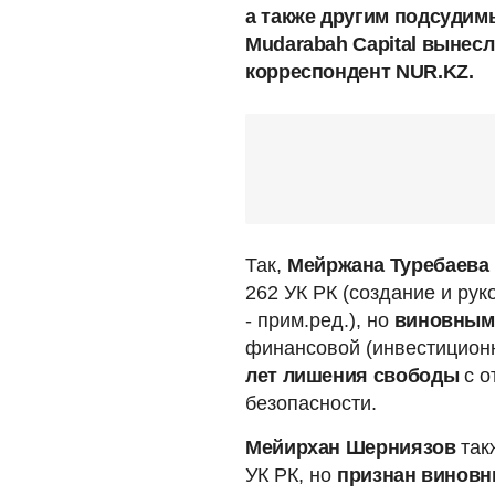
а также другим подсудим
Mudarabah Capital вынес
корреспондент NUR.KZ.
Так,
Мейржана Туребаева
262 УК РК (создание и ру
- прим.ред.), но
виновны
финансовой (инвестиционн
лет лишения свободы
с о
безопасности.
Мейирхан Шерниязов
так
УК РК, но
признан винов