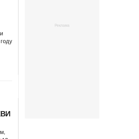
ои
 году
КВИ
м,