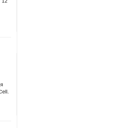
 12
ля
ell.