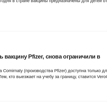
годня в стране вакцины предназначены для детей от
ь вакцину Pfizer, снова ограничили в
а Comirnaty (производства Pfizer) доступна только д
м, кто выезжает на учебу за границу, ставится VeroC