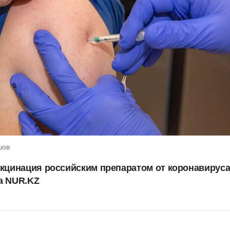
шов
акцинация российским препаратом от коронавирус
на NUR.KZ