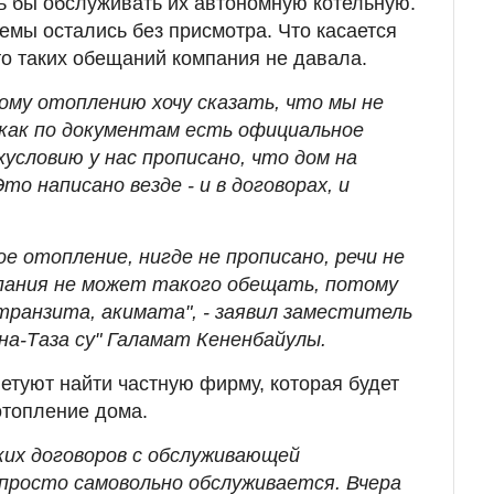
ь бы обслуживать их автономную котельную.
емы остались без присмотра. Что касается
то таких обещаний компания не давала.
ому отоплению хочу сказать, что мы не
как по документам есть официальное
условию у нас прописано, что дом на
о написано везде - и в договорах, и
е отопление, нигде не прописано, речи не
пания не может такого обещать, потому
ранзита, акимата", - заявил заместитель
а-Таза су" Галамат Кененбайулы.
етуют найти частную фирму, которая будет
отопление дома.
ких договоров с обслуживающей
 просто самовольно обслуживается. Вчера