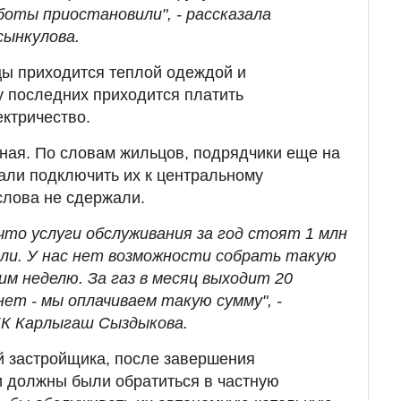
боты приостановили", - рассказала
сынкулова.
цы приходится теплой одеждой и
у последних приходится платить
ектричество.
ная. По словам жильцов, подрядчики еще на
али подключить их к центральному
слова не сдержали.
 что услуги обслуживания за год стоят 1 млн
али. У нас нет возможности собрать такую
им неделю. За газ в месяц выходит 20
ет - мы оплачиваем такую сумму", -
ЖК Карлыгаш Сыздыкова.
й застройщика, после завершения
и должны были обратиться в частную