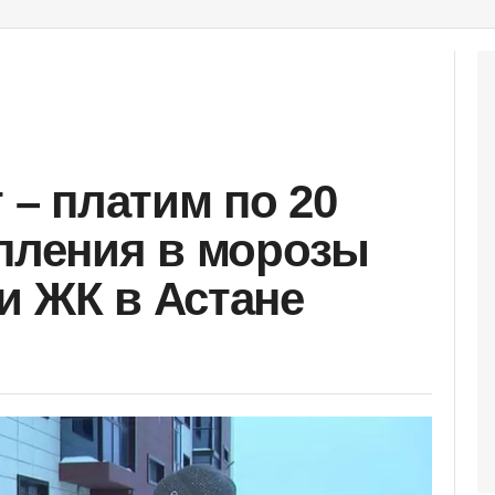
т – платим по 20
опления в морозы
и ЖК в Астане