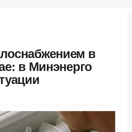
плоснабжением в
ае: в Минэнерго
итуации