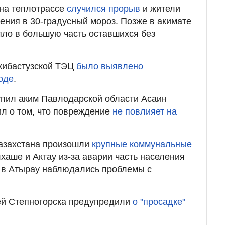
 на теплотрассе
случился прорыв
и жители
ления в 30-градусный мороз. Позже в акимате
пло в большую часть оставшихся без
Экибастузской ТЭЦ
было выявлено
оде
.
упил аким Павлодарской области Асаин
л о том, что повреждение
не повлияет на
Казахстана произошли
крупные коммунальные
алхаше и Актау из-за аварии часть населения
а в Атырау наблюдались проблемы с
ей Степногорска предупредили
о "просадке"